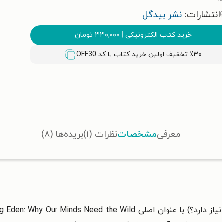
انتشارات:
نشر بیدگل
خرید کتاب الکترونیکی
|
۳۳۰,۰۰۰
تومان
٪۳۰ تخفیف اولین خرید کتاب با کد
OFF30
معرفی
مشخصات
نظرات (۱)
بریده‌ها (۸)
ز دارد؟) با عنوان اصلی
g Eden: Why Our Minds Need the Wild،