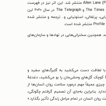
دومین کتابش با عنوان فراق بهشت (Losing Eden: Why Our Minds Need The Wild) در مارس ۲۰۲۰ توسط Allen Lane (Penguin) منتشر شد. این اثر نیز در فهرست
بلند جایزه‌ی وین‌رایت قرار گرفت و جایزه‌ی K Blundell Trust Award را از انجمن نویسندگان دریافت کرد. روزنامه‌های The Times و The Telegraph در سال ۲۰۲۰ این
یی، پرتغالی، استونیایی و... ترجمه و منتشر شده
امت و بوم‌شناسی، برای رسانه‌های گوناگونی از جمله New Statesman و The Guardian می‌نویسد. همچنین سخنرانی‌هایی در نهادها و سازمان‌های
ه با لطافت دست می‌کشید به گلبرگ‌های سفید و
ٔ کوچک گل‌های وحشی‌مان را بو می‌کشید، دغدغهٔ
یزی عمیقاً مهم در‌مورد سلامت روان انسان‌ها از
ندارد. بنابراین به‌جای آن تصمیم گرفتم چگونگی،
امت روان انسان در تمام مراحل زندگی تأثیر بگذارد.»