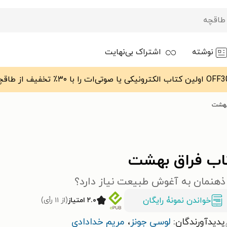
نوشته
اشتراک بی‌نهایت
بهشت
اب فراق بهشت
 ذهنمان به آغوش طبیعت نیاز دارد؟
خواندن نمونۀ رایگان
۲.۰ امتیاز
(از ۱۱ رأی)
پدیدآورندگان:
لوسی جونز
،
مریم خدادادی