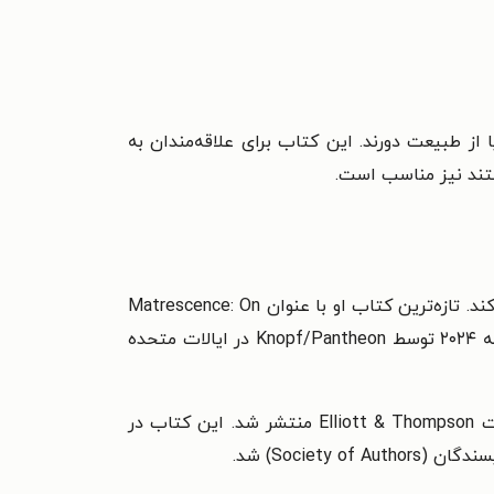
ز طبیعت دورند. این کتاب برای علاقه‌مندان به
تند نیز مناسب است.
لوسی جونز روزنامه‌نگار و نویسنده است و در حوزه‌های پژوهشی خود سخنرانی می‌کند و کارگاه‌های نویسندگی برگزار می‌کند. تازه‌ترین کتاب او با عنوان Matrescence: On
the Metamorphosis of Pregnancy, Childbirth and Motherhood، در ژوئن ۲۰۲۳ توسط انتشارات Allen Lane و در مه ۲۰۲۴ توسط Knopf/Pantheon در ایالات متحده
نخستین کتابش، Foxes Unearthed: A Story of Love & Loathing in Modern Britain، در سال ۲۰۱۶ توسط انتشارات Elliott & Thompson منتشر شد. این کتاب در