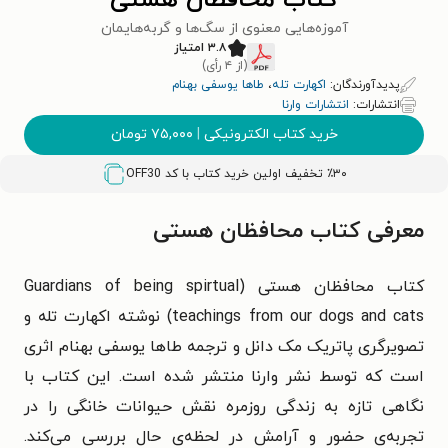
کتاب محافظان هستی
آموزه‌هایی معنوی از سگ‌ها و گربه‌هایمان
۳.۸ امتیاز
(از ۴ رأی)
پدیدآورندگان:
اکهارت تله
،
طاها یوسفی بهنام
انتشارات:
انتشارات وارنا
خرید کتاب الکترونیکی
|
۷۵,۰۰۰
تومان
٪۳۰ تخفیف اولین خرید کتاب با کد
OFF30
معرفی کتاب محافظان هستی
کتاب محافظان هستی (Guardians of being spirtual
teachings from our dogs and cats) نوشته‌ اکهارت تله و
تصویرگری پاتریک مک‌ دانل و ترجمه‌ طاها یوسفی بهنام اثری
است که توسط نشر وارنا منتشر شده است. این کتاب با
نگاهی تازه به زندگی روزمره نقش حیوانات خانگی را در
تجربه‌ی حضور و آرامش در لحظه‌ی حال بررسی می‌کند.