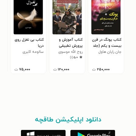
کتاب یونگ در قرن
کتاب آموزش و
کتاب بی تغزل روی
کتا
بیست و یکم (جلد
پرورش تطبیقی
دریا
مغر
اول)
جان رایان هاول
روح الله موسوی
سالومه اکبری
مسع
۰
)
۱
(
۵٫۰
بهنا
۲۵۰,۰۰۰
ت
۱۲۰,۰۰۰
ت
۷۵,۰۰۰
ت
دانلود اپلیکیشن طاقچه