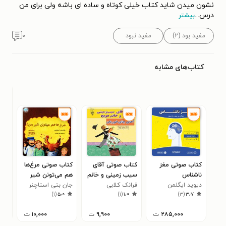
نشون میدن شاید کتاب خیلی کوتاه و ساده ای باشه ولی برای من
درس
...
بیشتر
مفید بود (۲)
مفید نبود
۰
کتاب‌های مشابه
کتاب صوتی مغز
کتاب صوتی آقای
کتاب صوتی مرغ‌ها
کتا
ناشناس
سیب‌ زمینی و خانم
هم می‌تونن شیر
خرد
دیوید ایگلمن
فرانک کلابی
هویج، آقای چای‌
بدن؟
جان بتی استاچنر
اند
۰
)
۱
(
۵٫۰
)
۱
(
۱٫۰
)
۳
(
۳٫۷
خوریان
۲۸۵,۰۰۰
ت
۹,۹۰۰
ت
۱۰,۰۰۰
ت