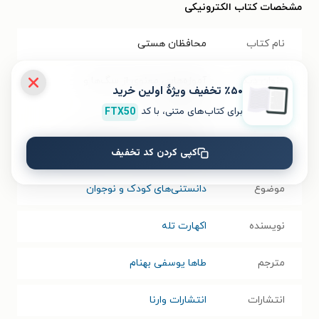
مشخصات کتاب الکترونیکی
نام کتاب
محافظان هستی
عنوان دیگر
آموزه‌هایی معنوی از سگ‌ها و
٪۵۰ تخفیف ویژۀ اولین خرید
گربه‌هایمان
برای کتاب‌های متنی، با کد
FTX50
عنوان در زبان
Guardians of being spirtual
مبدأ
teachings from our dogs and cats
کپی کردن کد تخفیف
موضوع
دانستنی‌های کودک و نوجوان
نویسنده
اکهارت تله
مترجم
طاها یوسفی بهنام
انتشارات
انتشارات وارنا