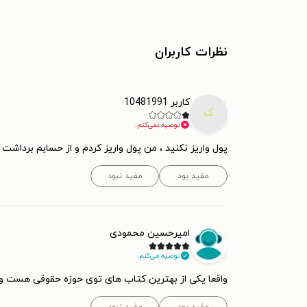
نظرات کاربران
کاربر 10481991
ک
توصیه نمی‌کنم.
پول واریز نکنید ، من پول واریز کردم و از حسابم برداشت شد ، ولی هیچ pdf کتابی واسم دا
مفید بود
مفید نبود
امیرحسین محمودی
توصیه می‌کنم.
واقعا یکی از بهترین کتاب های توی حوزه حقوقی هست و 
مفید بود
مفید نبود