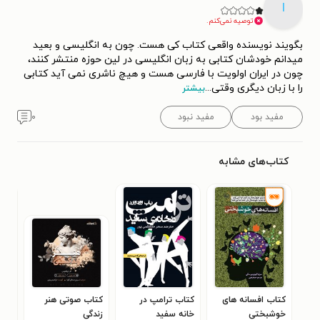
I
توصیه نمی‌کنم.
بگویند نویسنده واقعی کتاب کی هست. چون به انگلیسی و بعید
میدانم خودشان کتابی به زبان انگلیسی در لین حوزه منتشر کنند،
چون در ایران اولویت با فارسی هست و هیچ ناشری نمی آید کتابی
را با زبان دیگری وقتی
...
بیشتر
مفید بود
مفید نبود
۰
کتاب‌های مشابه
کتاب افسانه‌ های
کتاب ترامپ در
کتاب صوتی هنر
کتا
خوشبختی
خانه سفید
زندگی
پل ا