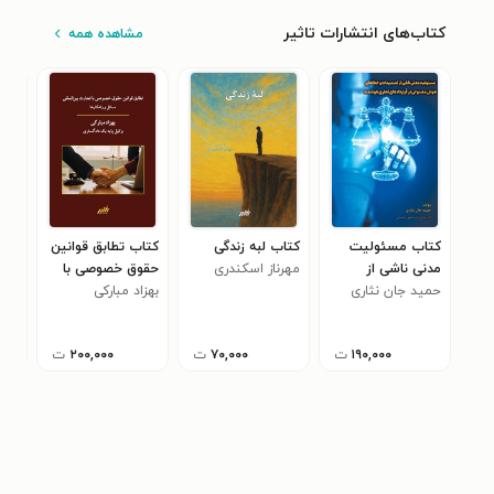
کتاب‌های انتشارات تاثیر
مشاهده همه
کتاب مسئولیت
کتاب لبه زندگی
کتاب تطابق قوانین
کتا
مدنی ناشی از
مهرناز اسکندری
حقوق خصوصی با
هوش
تصمیمات و
حمید جان نثاری
بهزاد مبارکی
تجارت بین المللی
نرم 
امی
خطاهای هوش
محو
مصنوعی در
خلی
۱۹۰,۰۰۰
ت
۷۰,۰۰۰
ت
۲۰۰,۰۰۰
ت
قراردادهای تجاری
هوشمند