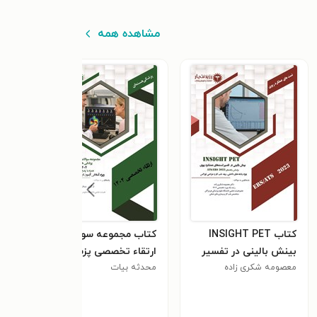
مشاهده همه
کتاب INSIGHT PET
کتاب مجموعه سوالات
کتا
بینش بالینی در تفسیر
ارتقاء تخصصی پزشکی
و پا
معصومه شکری زاده
تست های عملکرد ریوی
هسته ای 1404
محدثه بیات
سمای
تخص
و مت
سال 404