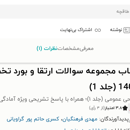
نوشته
اشتراک بی‌نهایت
رد تخصصی جراحی عمومی ۱۴۰۳ (جلد ۱)
معرفی
مشخصات
نظرات (۱)
اب مجموعه سوالات ارتقا و بورد 
(جلد 1)
لد ۱)؛ همراه با پاسخ تشریحی ویژه آمادگی آزمون ارتقاء و بورد تخصصی
۳.۸ امتیاز
(از ۴ رأی)
پدیدآورندگان:
مهدی فرهنگیان
،
کسری حاتم پور گراویانی