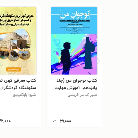
کتاب نوجوان من (جلد
کتاب معرفی کهن تر
پانزدهم، آموزش مهارت
سکونتگاه گردشگری 
منیر کلانتر قریشی
مقابله با فشار همسالان)
شیوا باباگپ‌پور
کسب درآمد از طریق 
مجازی
۶۹,۰۰۰
ت
۴۲,۰۰۰