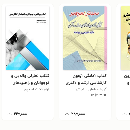
ین
کتاب آمادگی آزمون
کتاب تعارض والدین و
و
کارشناسی ارشد و دکتری
نوجوانان و راهبردهای
تور
گروه مولفان سنجش
مالیه عمومی و بودجه
گفتگو محور
آرام دخت اسدپور
۴٫۳
(
امیرکبیر
۳
)
ت
۲۸۶,۰۰۰
ت
۲۲۶,۰۰۰
ت