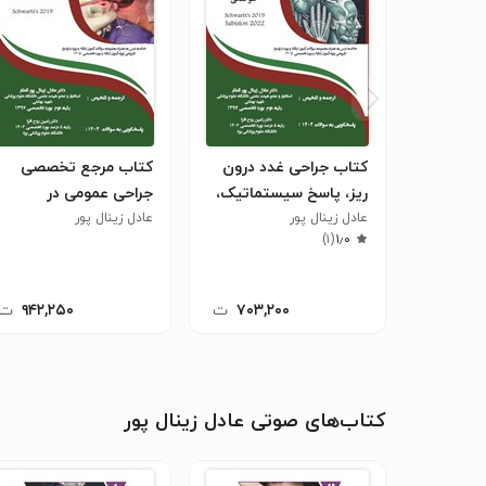
کتاب جراحی غدد درون
کتاب مرجع تخصصی
ریز، پاسخ سیستماتیک،
جراحی عمومی در
عادل زینال پور
سوختگی (ویژه آزمون
عادل زینال پور
توراکس، سر و گردن،
)
۱
(
۱٫۰
های 1405)
جراحی پلاستیک و جراحی
دست (ویژه آزمون های
1405)
۷۰۳,۲۰۰
ت
۹۴۲,۲۵۰
ت
کتاب‌های صوتی عادل زینال پور