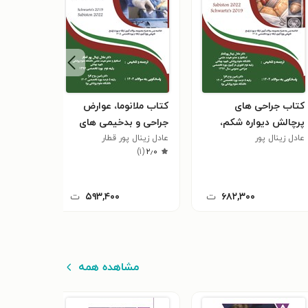
کتاب جراحی های
کتاب ملانوما، عوارض
کتاب مب
پرچالش دیواره شکم،
جراحی و بدخیمی های
جراحی پی
عادل زینال پور
هرنی، چاقی، طحال،
پوستی (۱۴۰۵)
عادل زینال پور قطار
عادل زینال
ارولوژی،
)
۱
(
۲٫۰
سارکوم های جدار شکم
(ویژه آزمون های 1405)
نقش جراح
رهبری در
۶۸۲,۳۰۰
ت
۵۹۳,۴۰۰
ت
در سالمن
پایانی 
گازگرفتگی (5
مشاهده همه