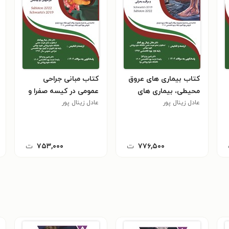
کتاب بیماری های عروق
کتاب مبانی جراحی
محیطی، بیماری های
عمومی در کیسه صفرا و
عادل زینال پور
وریدی و لنفاوی، جراحی
عادل زینال پور
مجاری صفراوی، کبد،
در بارداری و مراقبت
ژنیکولوژی، جراحی های
بحرانی (ویژه آزمون های
کم تهاجمی (ویژه آزمون
1405)
های 1405)
۷۷۶,۵۰۰
ت
۷۵۳,۰۰۰
ت