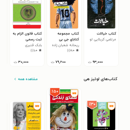
کتاب خیالات
کتاب مجموعه
کتاب قانون الزام به
کتا
مرتضی کربلایی لو
کتابای جی بی
ثبت رسمی
بهتر
کنکوری؛ جغرافیا
ریحانه شعبان زاده
بابک قنبری
معاملات اموال
بلی
)
۱
(
۱٫۰
)
۱
(
۲٫۰
جامع نکته باز
غیرمنقول ۱۴۰۳
۹۳,۰۰۰
ت
۷۹,۲۰۰
ت
۳۰,۰۰۰
ت
کتاب‌های لوئیز هی
مشاهده همه
٪۵۰
٪۳۰