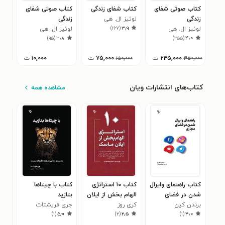
کتاب صوتی شفای
کتاب شفای زندگی
کتاب صوتی شفای
زندگی
لوئیز ال. هی
زندگی
تا 
)
۱۶۷
(
۳٫۹
لوئیز ال. هی
لوئیز ال. هی
لوئ
۹
)
۹۵
(
۳٫۸
)
۲۵۵
(
۴٫۰
۲۴۵,۰۰۰
ت
۷۵,۰۰۰
ت
۱۰,۰۰۰
ت
۱۵۰,۰۰۰
۳۵۰,۰۰۰
کتاب‌های انتشارات ویان
مشاهده همه
کتاب راهنمای وایرال
کتاب ۱۰ استراتژی
کتاب با چیتاها
کتاب
شدن در فضای
الهام بخش از ایلان
بتازید
دن 
۰
مجازی
برندن کین
ماسک
کری روز
جری فریشتات
)
۱
(
۵٫۰
)
۲
(
۲٫۵
)
۱
(
۴٫۰