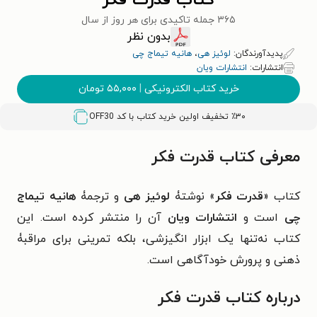
کتاب قدرت فکر
۳۶۵ جمله تاکیدی برای هر روز از سال
بدون نظر
پدیدآورندگان:
لوئیز هی
،
هانیه تیماج چی
انتشارات:
انتشارات ویان
خرید کتاب الکترونیکی
|
۵۵,۰۰۰
تومان
٪۳۰ تخفیف اولین خرید کتاب با کد
OFF30
معرفی کتاب قدرت فکر
کتاب «
قدرت فکر
» نوشتۀ
لوئیز هی
و ترجمۀ
هانیه تیماج
چی
است و
انتشارات ویان
آن را منتشر کرده است. این
کتاب نه‌تنها یک ابزار انگیزشی، بلکه تمرینی برای مراقبۀ
ذهنی و پرورش خودآگاهی است.
درباره کتاب قدرت فکر