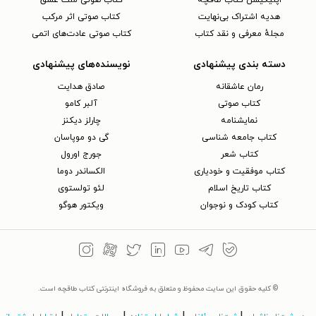
اپلیکیشن کتاب طاقچه
کتاب صوتی ملت عشق
هدیه اشتراک بی‌نهایت
کتاب صوتی اثر مرکب
مجلهٔ معرفی و نقد کتاب
کتاب صوتی عادت‌های اتمی
دسته بندی پیشنهادی
نویسنده‌های پیشنهادی
رمان عاشقانه
صادق هدایت
کتاب‌ صوتی
آلبر کامو
نمایشنامه
چارلز دیکنز
کتاب جامعه شناسی
گی دو موپاسان
کتاب شعر
جورج اورول
کتاب موفقیت و خودیاری
الکساندر دوما
کتاب تاریخ اسلام
لئو تولستوی
کتاب کودک و نوجوان
ویکتور هوگو
© کلیه حقوق این سایت محفوظ و متعلق به فروشگاه اینترنتی کتاب طاقچه است.