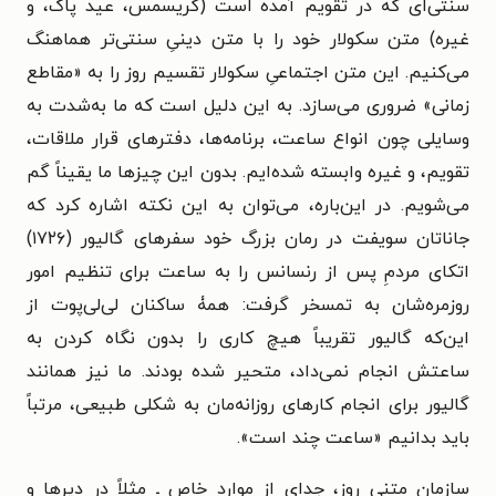
سنتی‌ای که در تقویم آمده است (کریسمس، عید پاک، و
غیره) متن سکولار خود را با متن دینیِ سنتی‌تر هماهنگ
می‌کنیم. این متن اجتماعیِ سکولار تقسیم روز را به «مقاطع
زمانی» ضروری می‌سازد. به این دلیل است که ما به‌شدت به
وسایلی چون انواع ساعت، برنامه‌ها، دفترهای قرار ملاقات،
تقویم، و غیره وابسته شده‌ایم. بدون این چیزها ما یقیناً گم
می‌شویم. در این‌باره، می‌توان به این نکته اشاره کرد که
جاناتان سویفت در رمان بزرگ خود سفرهای گالیور (۱۷۲۶)
اتکای مردمِ پس از رنسانس را به ساعت برای تنظیم امور
روزمره‌شان به تمسخر گرفت: همۀ ساکنان لی‌لی‌پوت از
این‌که گالیور تقریباً هیچ کاری را بدون نگاه کردن به
ساعتش انجام نمی‌داد، متحیر شده بودند. ما نیز همانند
گالیور برای انجام کارهای روزانه‌مان به شکلی طبیعی، مرتباً
باید بدانیم «ساعت چند است».
سازمان متنیِ روز، جدای از موارد خاص ـ مثلاً در دیرها و