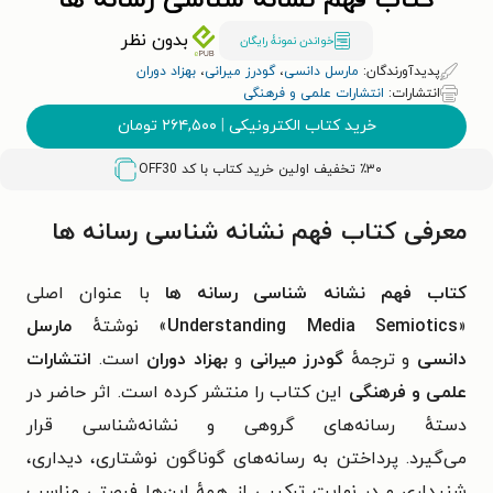
کتاب فهم نشانه شناسی رسانه ها
بدون نظر
خواندن نمونۀ رایگان
پدیدآورندگان:
مارسل دانسی
،
گودرز میرانی
،
بهزاد دوران
انتشارات:
انتشارات علمی و فرهنگی
خرید کتاب الکترونیکی
|
۲۶۴,۵۰۰
تومان
٪۳۰ تخفیف اولین خرید کتاب با کد
OFF30
معرفی کتاب فهم نشانه شناسی رسانه ها
کتاب فهم نشانه شناسی رسانه ها
با عنوان اصلی
«
Understanding Media Semiotics
» نوشتهٔ
مارسل
دانسی
و ترجمهٔ
گودرز میرانی
و
بهزاد دوران
است.
انتشارات
علمی و فرهنگی
این کتاب را منتشر کرده است. اثر حاضر در
دستهٔ
رسانه‌های گروهی و نشانه‌شناسی
قرار
می‌گیرد.
پرداختن به رسانه‌های گوناگون نوشتاری، دیداری،
شنیداری و در نهایت ترکیبی از همهٔ این‌ها فرصتی مناسب