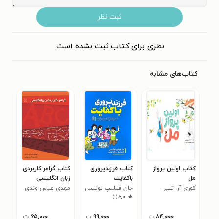
ثبت نظر
نظری برای کتاب ثبت نشده است.
کتاب‌های مشابه
کتاب اولین پرواز
کتاب فرزندپروری
کتاب گرامر کاربردی
کتا
مل
باکفایت
زبان انگلیسی
افس
کوری آر. تیبر
جان فیلیپ لوئیس
مهدی عباس وندی
فرا
جمع
)
۱
(
۵٫۰
۸۴,۰۰۰
ت
۹۹,۰۰۰
ت
۶۵,۰۰۰
ت