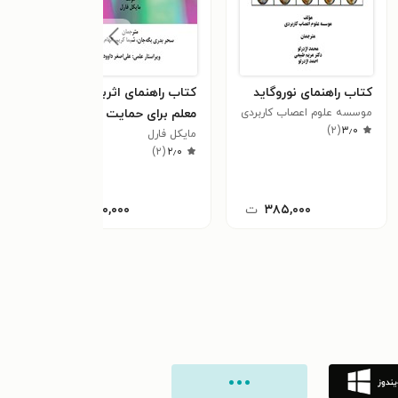
کتاب راهنمای نوروگاید
کتاب راهنمای اثربخش
کتاب
موسسه علوم اعصاب کاربردی
معلم برای حمایت از
شناخ
)
۲
(
۳٫۰
مایکل فارل
اختلالات یادگیری
الهام
٫۰
)
۲
(
۲٫۰
۳۸۵,۰۰۰
ت
۲۴۰,۰۰۰
ت