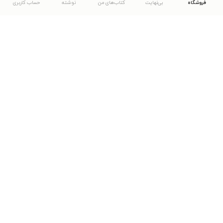
فروشگاه
بی‌نهایت
کتاب‌های من
نوشته
حساب کاربری
دانلود اپلیکیشن طاقچه
... موارد دیگر
مشاهدهٔ دیگر نسخه‌های طاقچه