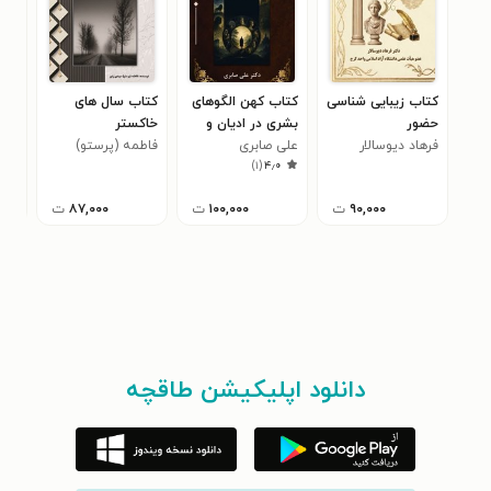
کتاب زیبایی‌ شناسی
کتاب کهن الگوهای
کتاب سال های
حضور
بشری در ادیان و
خاکستر
عیا
فرهاد دیوسالار
اسطوره‌ ها
علی صابری
فاطمه (پرستو)
ترب
محم
)
۱
(
۴٫۰
سپیدی زنوز
وال
۹۰,۰۰۰
ت
۱۰۰,۰۰۰
ت
۸۷,۰۰۰
ت
دانلود اپلیکیشن طاقچه