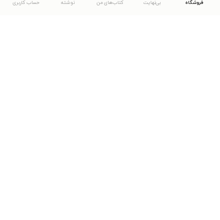
فروشگاه
بی‌نهایت
کتاب‌های من
نوشته
حساب کاربری
دانلود اپلیکیشن طاقچه
... موارد دیگر
مشاهدهٔ دیگر نسخه‌های طاقچه