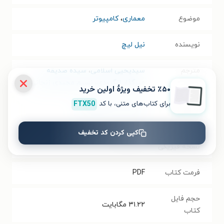
موضوع
معماری
،
کامپیوتر
نویسنده
نیل لیچ
مترجم
سیدیحیی اسلامی
،
سیده صدیقه
میرگذار لنگرودی
،
نسیم مجیدی زنجانی
٪۵۰ تخفیف ویژۀ اولین خرید
برای کتاب‌های متنی، با کد
FTX50
انتشارات
انتشارات دانشگاه تهران
کپی کردن کد تخفیف
سال انتشار
۱۴۰۳/۱۰/۲۲
نسخه فیزیکی
فرمت کتاب
PDF
حجم فایل
۳۱.۲۲
مگابایت
کتاب