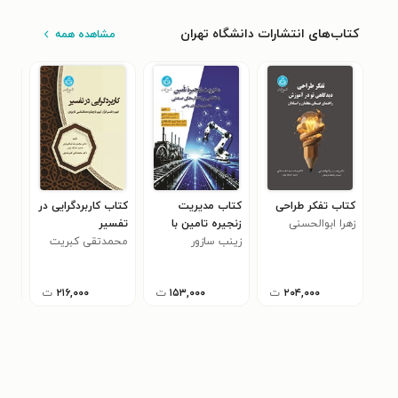
کتاب‌های انتشارات دانشگاه تهران
مشاهده همه
کتاب تفکر طراحی
کتاب مدیریت
کتاب کاربردگرایی در
کتا
زهرا ابوالحسنی
زنجیره تامین با
تفسیر
جنگ
زینب سازور
نگاهی بر انقلاب
محمدتقی کبریت
فدر
اوج
های صنعتی
چی
۲۰۴,۰۰۰
ت
۱۵۳,۰۰۰
ت
۲۱۶,۰۰۰
ت