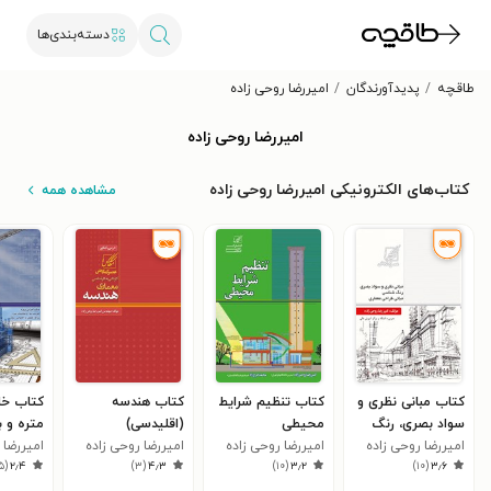
دسته‌بندی‌ها
طاقچه
پدیدآورندگان
امیررضا روحی زاده
امیررضا روحی زاده
کتاب‌های الکترونیکی امیررضا روحی زاده
مشاهده همه
کتاب مبانی نظری و
کتاب تنظیم شرایط
کتاب هندسه
کتاب خل
سواد بصری، رنگ
محیطی
(اقلیدسی)
متره و ب
شناسی، مبانی
امیررضا روحی زاده
امیررضا روحی زاده
امیررضا روحی زاده
امیررضا 
۵
(
۲٫۴
)
۳
(
۴٫۳
)
۱۰
(
۳٫۲
)
۱۰
(
۳٫۶
طراحی معماری