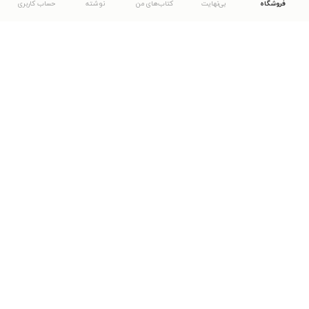
فروشگاه
بی‌نهایت
کتاب‌های من
نوشته
حساب کاربری
دانلود اپلیکیشن طاقچه
... موارد دیگر
مشاهدهٔ دیگر نسخه‌های طاقچه