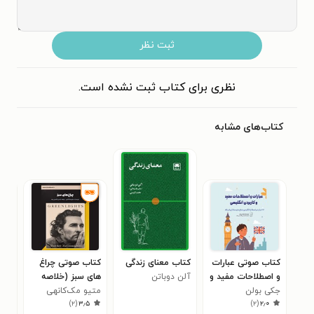
ثبت نظر
نظری برای کتاب ثبت نشده است.
کتاب‌های مشابه
کتاب صوتی عبارات
کتاب معنای زندگی
کتاب صوتی چراغ‌
کتا
و اصطلاحات مفید و
آلن دوباتن
های سبز (خلاصه
گری
جکی بولن
کاربردی انگلیسی
کتاب)
متیو مک‌کانهی
کتا
رای
۰
)
۲
(
۳٫۵
)
۲
(
۲٫۰