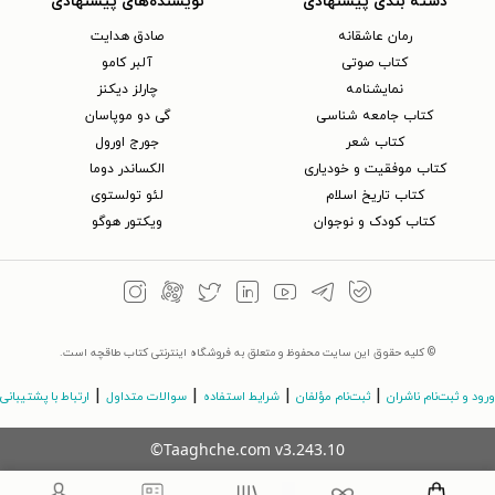
دسته بندی پیشنهادی
نویسنده‌های پیشنهادی
رمان عاشقانه
صادق هدایت
کتاب‌ صوتی
آلبر کامو
نمایشنامه
چارلز دیکنز
کتاب جامعه شناسی
گی دو موپاسان
کتاب شعر
جورج اورول
کتاب موفقیت و خودیاری
الکساندر دوما
کتاب تاریخ اسلام
لئو تولستوی
کتاب کودک و نوجوان
ویکتور هوگو
© کلیه حقوق این سایت محفوظ و متعلق به فروشگاه اینترنتی کتاب طاقچه است.
|
|
|
|
ورود و ثبت‌نام ناشران
ثبت‌نام مؤلفان
شرایط استفاده
سوالات متداول
ارتباط با پشتیبانی
©Taaghche.com
v
3.243.10