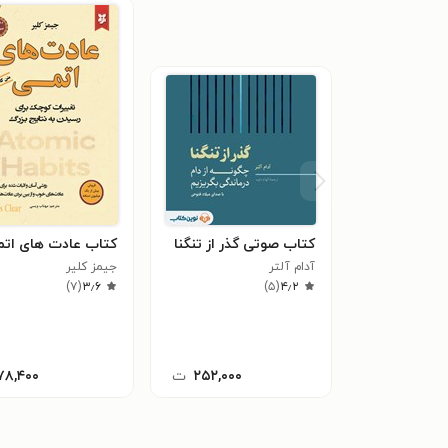
کتاب صوتی گذر از تنگنا
کتاب عادت های ات
آدام آلتر
جیمز کلیر
)
۷
(
۳٫۶
)
۵
(
۴٫۲
۲۵۲,۰۰۰
ت
۷۸,۴۰۰