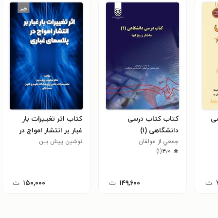
می
کتاب کتاب درسی
کتاب اثر تغییرات بار
دانشگاهی (۱)
غبار بر انتشار امواج در
جمعي از مولفان
پلاسمای غباری
نوشین پیش بین
)
۱
(
۴٫۰
ت
۱۴۹,۶۰۰
ت
۱۵۰,۰۰۰
ت