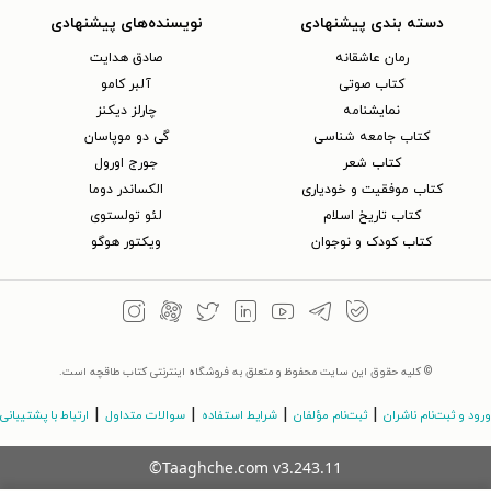
دسته بندی پیشنهادی
نویسنده‌های پیشنهادی
رمان عاشقانه
صادق هدایت
کتاب‌ صوتی
آلبر کامو
نمایشنامه
چارلز دیکنز
کتاب جامعه شناسی
گی دو موپاسان
کتاب شعر
جورج اورول
کتاب موفقیت و خودیاری
الکساندر دوما
کتاب تاریخ اسلام
لئو تولستوی
کتاب کودک و نوجوان
ویکتور هوگو
© کلیه حقوق این سایت محفوظ و متعلق به فروشگاه اینترنتی کتاب طاقچه است.
|
|
|
|
ورود و ثبت‌نام ناشران
ثبت‌نام مؤلفان
شرایط استفاده
سوالات متداول
ارتباط با پشتیبانی
©Taaghche.com
v
3.243.11