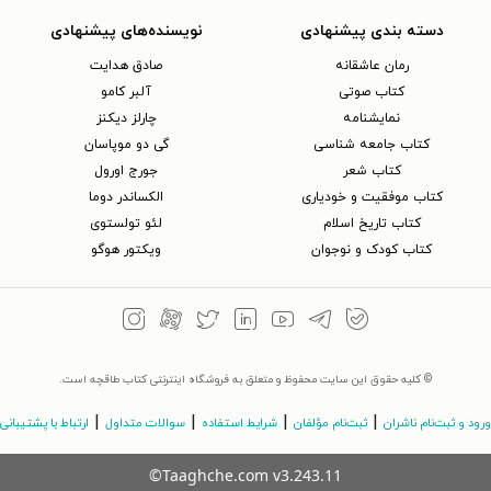
دسته بندی پیشنهادی
نویسنده‌های پیشنهادی
رمان عاشقانه
صادق هدایت
کتاب‌ صوتی
آلبر کامو
نمایشنامه
چارلز دیکنز
کتاب جامعه شناسی
گی دو موپاسان
کتاب شعر
جورج اورول
کتاب موفقیت و خودیاری
الکساندر دوما
کتاب تاریخ اسلام
لئو تولستوی
کتاب کودک و نوجوان
ویکتور هوگو
© کلیه حقوق این سایت محفوظ و متعلق به فروشگاه اینترنتی کتاب طاقچه است.
|
|
|
|
ورود و ثبت‌نام ناشران
ثبت‌نام مؤلفان
شرایط استفاده
سوالات متداول
ارتباط با پشتیبانی
©Taaghche.com
v
3.243.11