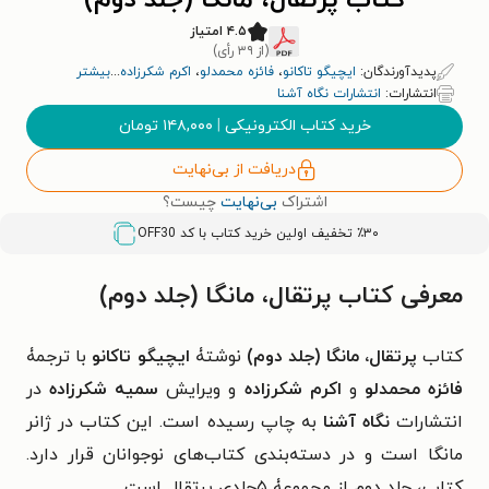
کتاب پرتقال، مانگا (جلد دوم)
۴.۵ امتیاز
(از ۳۹ رأی)
پدیدآورندگان:
ایچیگو تاکانو
،
فائزه محمدلو
،
اکرم شکرزاده
...
بیشتر
انتشارات:
انتشارات نگاه آشنا
خرید کتاب الکترونیکی
|
۱۴۸,۰۰۰
تومان
دریافت از بی‌نهایت
اشتراک
بی‌نهایت
چیست؟
٪۳۰ تخفیف اولین خرید کتاب با کد
OFF30
معرفی کتاب پرتقال، مانگا (جلد دوم)
کتاب
پرتقال، مانگا (جلد دوم)
نوشتۀ
ایچیگو تاکانو
با ترجمۀ
فائزه محمدلو
و
اکرم شکرزاده
و ویرایش
سمیه شکرزاده
در
انتشارات
نگاه آشنا
به چاپ رسیده است. این کتاب در ژانر
مانگا است و در دسته‌بندی کتاب‌های نوجوانان قرار دارد.
کتاب، جلد دوم از مجموعۀ ۵جلدی پرتقال است.