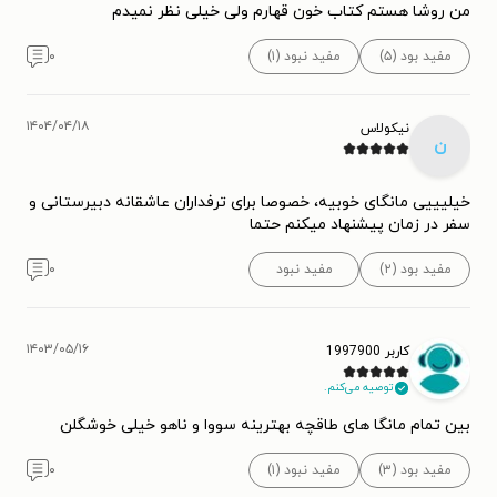
من روشا هستم کتاب خون قهارم ولی خیلی نظر نمیدم
مفید بود (۵)
مفید نبود (۱)
۰
۱۴۰۴/۰۴/۱۸
نیکولاس
ن
خیلیییی مانگای خوبیه، خصوصا برای ترفداران عاشقانه دبیرستانی و
سفر در زمان پیشنهاد میکنم حتما
مفید بود (۲)
مفید نبود
۰
۱۴۰۳/۰۵/۱۶
کاربر 1997900
توصیه می‌کنم.
بین تمام مانگا های طاقچه بهترینه سووا و ناهو خیلی خوشگلن
مفید بود (۳)
مفید نبود (۱)
۰