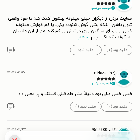
توصیه می‌کنم.
حمایت کردن از دیگران خیلی میتونه بهشون کمک کنه تا خود واقعی
شون باشن. اینکه بشی گوش شنوده یکی، یا غم خوارش میتونه
خیلی از بارهای سنگین روی دوشش رو کم کنه. من از این داستان
یاد گرفتم که اگر انجام
...
بیشتر
مفید بود (۱۰)
مفید نبود
۰
۱۴۰۴/۰۳/۱۷
(: Nazanin :)
توصیه می‌کنم.
خیلی خیلی عالی بود دقیقاً مثل جلد قبلی قشنگ و پر معنی 🍊
مفید بود (۱۰)
مفید نبود (۱)
۰
۱۴۰۴/۰۲/۲۶
کاربر 9514380