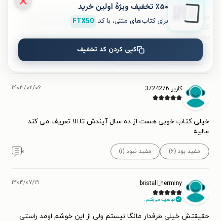
توصیه می‌کنم.
٪۵۰ تخفیف ویژۀ اولین خرید
من تا الان این کتاب و تخوندم ولی منو خیلی مشتاق به خودش
برای کتاب‌های متنی، با کد
FTX50
کرده مخصوصه که راز آلود و عاشقانه است وای خیلی ذوق دارم تا
بخونمش
کپی کردن کد تخفیف
مفید بود (۵)
مفید نبود
۱
۱۴۰۳/۰۲/۰۶
کاربر 3724276
خیلی کتاب خوبی هست از ده سال آیندش تا الا تعریف می کند
عالیه
مفید بود (۶)
مفید نبود (۱)
۰
۱۴۰۴/۰۷/۱۹
bristall_herminy
توصیه می‌کنم.
حقیقتش خیلی طرفدار مانگا نیستم ولی از این خوشم اومد راستی