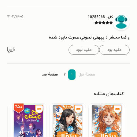
۱۴۰۴/۱۱/۰۵
کاربر 10283068
واقعا محشر ه یههنی نخونی عمرت نابود شده
مفید بود
مفید نبود
۰
۱
صفحۀ قبل
۲
صفحۀ بعد
کتاب‌های مشابه
٪۵۰