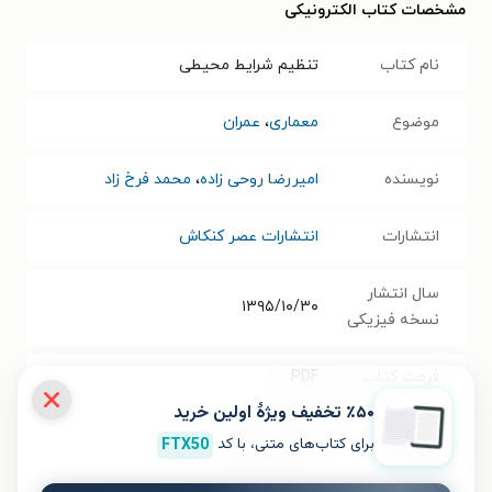
مشخصات کتاب الکترونیکی
نام کتاب
تنظیم شرایط محیطی
موضوع
معماری
،
عمران
نویسنده
امیررضا روحی زاده
،
محمد فرخ زاد
انتشارات
انتشارات عصر کنکاش
سال انتشار
۱۳۹۵/۱۰/۳۰
نسخه فیزیکی
فرمت کتاب
PDF
٪۵۰ تخفیف ویژۀ اولین خرید
حجم فایل
برای کتاب‌های متنی، با کد
FTX50
۱۸۲.۵۹
مگابایت
کتاب