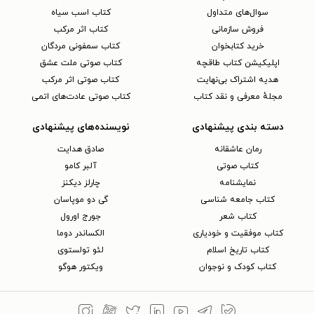
سوال‌های متداول
کتاب اسب سیاه
فروش سازمانی
کتاب اثر مرکب
خرید کتابخوان
کتاب سمفونی مردگان
اپلیکیشن کتاب طاقچه
کتاب صوتی ملت عشق
هدیه اشتراک بی‌نهایت
کتاب صوتی اثر مرکب
مجلهٔ معرفی و نقد کتاب
کتاب صوتی عادت‌های اتمی
دسته بندی پیشنهادی
نویسنده‌های پیشنهادی
رمان عاشقانه
صادق هدایت
کتاب‌ صوتی
آلبر کامو
نمایشنامه
چارلز دیکنز
کتاب جامعه شناسی
گی دو موپاسان
کتاب شعر
جورج اورول
کتاب موفقیت و خودیاری
الکساندر دوما
کتاب تاریخ اسلام
لئو تولستوی
کتاب کودک و نوجوان
ویکتور هوگو