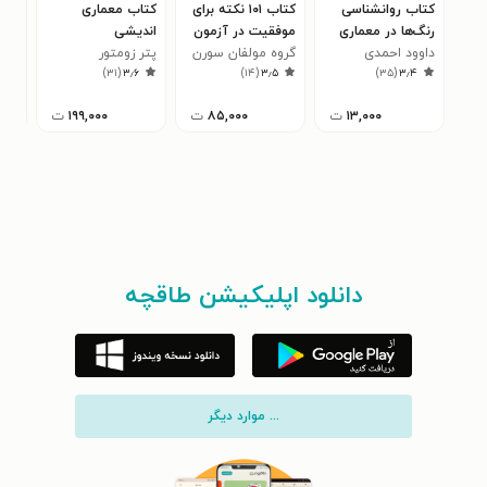
کتاب روانشناسی
کتاب ۱۰۱ نکته برای
کتاب معماری
کتا
رنگ‌ها در معماری
موفقیت در آزمون
اندیشی
دکو
داوود احمدی
نظام مهندسی
گروه مولفان سورن
پتر زومتور
داخ
جوا
۰
)
۳۱
(
۳٫۶
)
۱۴
(
۳٫۵
)
۳۵
(
۳٫۴
۱۳,۰۰۰
ت
۸۵,۰۰۰
ت
۱۹۹,۰۰۰
ت
دانلود اپلیکیشن طاقچه
... موارد دیگر