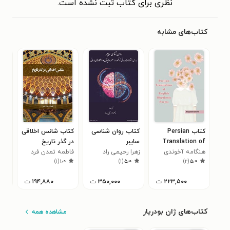
نظری برای کتاب ثبت نشده است.
کتاب‌های مشابه
کتاب Persian
کتاب روان شناسی
کتاب شانس اخلاقی
کتا
Translation of
سایبر
در گذر تاریخ
قهر
هنگامه آخوندی
English Rhythmic
زهرا رحیمی راد
فاطمه تمدن فرد
سید
خصو
)
۱
(
۱٫۰
)
۱
(
۵٫۰
)
۲
(
۵٫۰
Poems
یثر
عمو
۲۲۳,۵۰۰
ت
۳۵۰,۰۰۰
ت
۱۹۴,۸۸۰
ت
کتاب‌های ژان بودریار
مشاهده همه