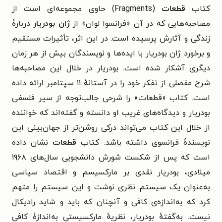
کتاب
قطعات
(Fragments)
حاوی مجموعه‌ای است از
مصاحبه‌هایی که در آن «فرانسوا لوان» از
ژان بودریار
دربارهٔ
زندگی و آثارش پرسیده است. در این اثر، تأثیرات مستقیم
و برخورد ژان بودریار با ایده‌ها و نویسندگان بیش از هر زمان
دیگری آشکار شده است. بودریار در خلال این مصاحبه‌ها
شرح مفصلی از تفکر خود را در آستانهٔ ۱۱ سپتامبر ارائه داده
است. کتاب «قطعات» را شرحی جالب‌توجه از سیر فلسفی
بودریار و دیدگاه‌های غریب او دانسته و گفته‌اند که خواننده
از خلال این کتاب می‌تواند درکی روشن‌تر از جهان‌بینی این
نویسندهٔ فرانسوی داشته باشد.
کتاب
قطعات
نشان داده
است که پس از شکست شورش دانشجویی سال‌های ۱۹۶۸
میلادی، بودریار نقدی بر مارکسیسم و اقتصاد سیاسی
به‌عنوان یک سیستم نظری نوشت و این سیستم را متهم
کرد که به‌اندازه‌ی کافی و آنچنان که باید و شاید رادیکال
نیست. به‌گفتهٔ بودریار، نظریهٔ مارکسیستی به‌‌اندازهٔ کافی