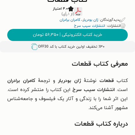
کتاب قطعات
۴.۰ امتیاز
(از ۱ رأی)
پدیدآورندگان:
ژان بودریار
،
کامران برادران
انتشارات:
انتشارات سیب سرخ
خرید کتاب الکترونیکی
|
۵۶,۳۵۰
تومان
٪۳۰ تخفیف اولین خرید کتاب با کد
OFF30
معرفی کتاب قطعات
کتاب
قطعات
نوشتهٔ
ژان بودریار
و ترجمهٔ
کامران برادران
است.
انتشارات سیب سرخ
این کتاب را منتشر کرده است.
این اثر شما را با
زندگی و آثار
یک فیلسوف و جامعه‌شناس
مشهور آشنا می‌کند.
درباره کتاب قطعات