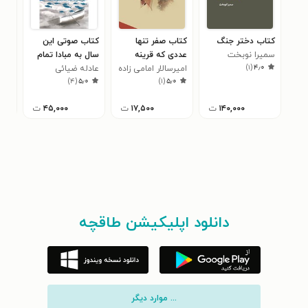
کتاب دختر جنگ
کتاب صفر تنها
کتاب صوتی این
کتا
سمیرا نوبخت
عددی که قرینه
سال به مبادا تمام
زهر
۰
)
۱
(
۴٫۰
ندارد
امیرسالار امامی زاده
نخواهد شد
عادله ضیائی
)
۴
(
۵٫۰
)
۱
(
۵٫۰
۱۴۰,۰۰۰
ت
۱۷,۵۰۰
ت
۴۵,۰۰۰
ت
دانلود اپلیکیشن طاقچه
... موارد دیگر