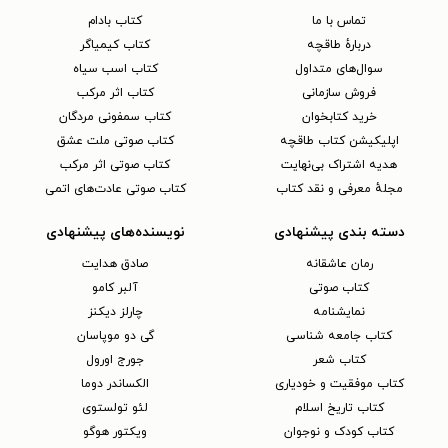
تماس با ما
کتاب بادام
دربارهٔ طاقچه
کتاب کیمیاگر
سوال‌های متداول
کتاب اسب سیاه
فروش سازمانی
کتاب اثر مرکب
خرید کتابخوان
کتاب سمفونی مردگان
اپلیکیشن کتاب طاقچه
کتاب صوتی ملت عشق
هدیه اشتراک بی‌نهایت
کتاب صوتی اثر مرکب
مجلهٔ معرفی و نقد کتاب
کتاب صوتی عادت‌های اتمی
دسته بندی پیشنهادی
نویسنده‌های پیشنهادی
رمان عاشقانه
صادق هدایت
کتاب‌ صوتی
آلبر کامو
نمایشنامه
چارلز دیکنز
کتاب جامعه شناسی
گی دو موپاسان
کتاب شعر
جورج اورول
کتاب موفقیت و خودیاری
الکساندر دوما
کتاب تاریخ اسلام
لئو تولستوی
کتاب کودک و نوجوان
ویکتور هوگو