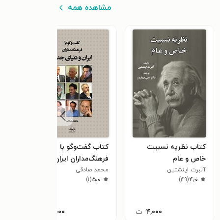
مشاهده همه
کتاب نظریه نسبیت
کتاب گفت‌و‌گو با
کتاب
خاص و عام
فرهنگ‌مداران ایران و
فن‌آ
آلبرت اینشتین
محمد صادقی
دنیای جدید
و یک
علی ب
٫۰
)
۱
(
۵٫۰
)
۴۹
(
۴٫۰
۴,۰۰۰
ت
۴,۰۰۰
ت