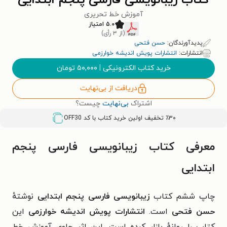
کتاب زیبانویسی فارسی پنجم ابتدایی
آموزش خط تحریری
۵.۰ امتیاز
(از ۳ رأی)
پدیدآورندگان:
حسن فتحی
انتشارات:
انتشارات پویش اندیشه خوارزمی
خرید کتاب الکترونیکی
|
۵۰,۰۰۰
تومان
دریافت از بی‌نهایت
اشتراک
بی‌نهایت
چیست؟
٪۳۰ تخفیف اولین خرید کتاب با کد
OFF30
معرفی کتاب زیبانویسی فارسی پنجم
ابتدایی
چاپ ششم کتاب
زیبانویسی فارسی پنجم ابتدایی
نوشتهٔ
حسن فتحی
است.
انتشارات پویش اندیشه خوارزمی
این
کتاب را روانهٔ بازار کرده است. این اثر حاوی آموزش خط