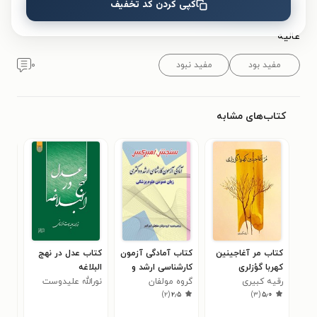
ک
کپی کردن کد تخفیف
توصیه می‌کنم.
عالیه
مفید بود
مفید نبود
۰
کتاب‌های مشابه
کتاب مر آغاجینین
کتاب آمادگی آزمون
کتاب عدل در نهج
کتا
کهربا گؤزلری
کارشناسی ارشد و
البلاغه
گیل
رقیه کبیری
گروه مولفان
دکتری زبان عمومی
نورالله علیدوست
سعی
۵
)
۲
(
۲٫۵
)
۳
(
۵٫۰
علوم پزشکی
سنجش امیرکبیر
خراسانی