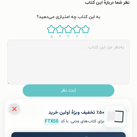
نظر شما دربارهٔ این کتاب
به این کتاب چه امتیازی می‌دهید؟
۵
۴
۳
۲
۱
ثبت نظر
نظرات کاربران
محبوب‌ترین
٪۵۰ تخفیف ویژۀ اولین خرید
برای کتاب‌های متنی، با کد
FTX50
۱۴۰۲/۱۰/۲۰
کاربر 7797463