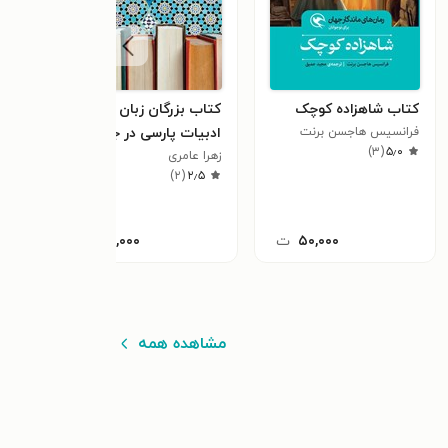
کتاب شاهزاده کوچک
کتاب بزرگان زبان و
کتاب
فرانسیس هاجسن برنت
ادبیات پارسی در جهان
الناز
)
۳
(
۵٫۰
زهرا عامری
عرب (بخش اول)
)
۲
(
۲٫۵
۵۰,۰۰۰
ت
۸۰,۰۰۰
ت
مشاهده همه