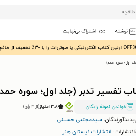
نوشته
اشتراک بی‌نهایت
لد اول؛ سوره حمد)
ب تفسیر تدبر (جلد اول؛ سوره حمد)
خواندن نمونۀ رایگان
۳.۸ امتیاز
(از ۴ رأی)
پدیدآورندگان:
سیدمجتبی حسینی
انتشارات:
انتشارات نیستان هنر