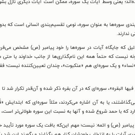
اند؛ یعنی وسط آیات یک سوره، ممکن است آیات دیگری نازل بشود و 
سوره‌ها به عنوان سوره، نوعی تقسیم‌بندی انسانی است که بدون ا
ندارند.
لیل که جایگاه آیات در سوره‌ها را خود پیامبر (ص) مشخص می‌ف
ونه نیست که حتماً همه این نام‌گذاری‌ها از جانب خداوند یا حتی
اء» و یک سوره‌ای هم «عنکبوت»، چندان تعیین‌کننده نیست؛ فقط
رُ فیها البقره»، سوره‌ای که در آن بقره ذکر شده و آن‌قدر تکرار شد تا 
گذاشتند، یا به آن اشاره می‌کردند، مثلاً سوره‌ای که ابتدایش «قُل
د که با حمد شروع شده و آنها به نسبت این سوره طولانی‌تر است، ب
به پیامبر (ص) و ائمه: نیست؛ مهم این‌که بافت یک سوره مورد تأیید 
ی آیات را به انتخاب خودشان کنار هم بگذارند و بگویند این شد یک س