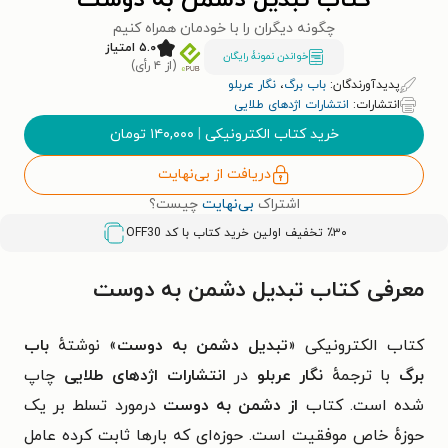
کتاب تبدیل دشمن به دوست
چگونه دیگران را با خودمان همراه کنیم
۵.۰ امتیاز
خواندن نمونۀ رایگان
(از ۴ رأی)
پدیدآورندگان:
باب برگ
،
نگار عربلو
انتشارات:
انتشارات اژدهای طلایی
خرید کتاب الکترونیکی
|
۱۴۰,۰۰۰
تومان
دریافت از بی‌نهایت
اشتراک
بی‌نهایت
چیست؟
٪۳۰ تخفیف اولین خرید کتاب با کد
OFF30
معرفی کتاب تبدیل دشمن به دوست
کتاب الکترونیکی «
تبدیل دشمن به دوست
» نوشتهٔ
باب
برگ
با ترجمهٔ
نگار عربلو
در
انتشارات اژدهای طلایی
چاپ
شده است. کتاب
از دشمن به دوست
درمورد تسلط بر یک
حوزهٔ خاص موفقیت است. حوزه‌ای که بارها ثابت کرده عامل