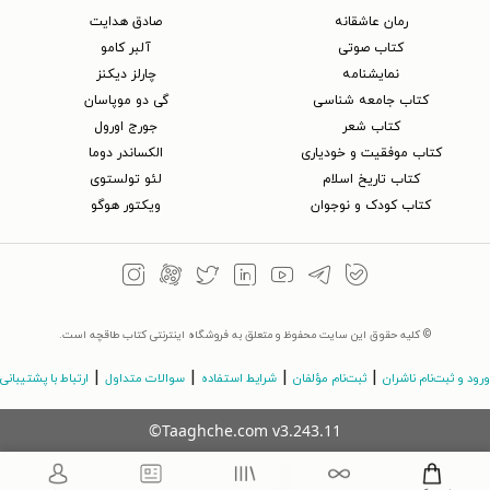
رمان عاشقانه
صادق هدایت
کتاب‌ صوتی
آلبر کامو
نمایشنامه
چارلز دیکنز
کتاب جامعه شناسی
گی دو موپاسان
کتاب شعر
جورج اورول
کتاب موفقیت و خودیاری
الکساندر دوما
کتاب تاریخ اسلام
لئو تولستوی
کتاب کودک و نوجوان
ویکتور هوگو
© کلیه حقوق این سایت محفوظ و متعلق به فروشگاه اینترنتی کتاب طاقچه است.
|
|
|
|
ورود و ثبت‌نام ناشران
ثبت‌نام مؤلفان
شرایط استفاده
سوالات متداول
ارتباط با پشتیبانی
©Taaghche.com
v
3.243.11