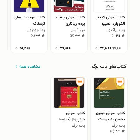
کتاب صوتی تغییر
کتاب صوتی پشت
کتاب موقعیت های
کتا
الگوواره، تغییر
پرده‌ ریاکاری
ترسناک
کرد
باب پراکتور
زندگی
دن آریلی
پما چودرون
اپرا
۵
)
۸
(
۲٫۴
)
۴
(
۳٫۳
)
۹
(
۴٫۱
۴۷,۵۰۰
ت
۳۹,۰۰۰
ت
۸۱,۲۰۰
ت
۹۵,۰۰۰
کتاب‌های باب برگ
مشاهده همه
کتاب صوتی تبدیل
کتاب صوتی
دشمن به دوست
بلندپرواز (خلاصه
باب برگ
کتاب)
باب برگ
)
۵
(
۳٫۴