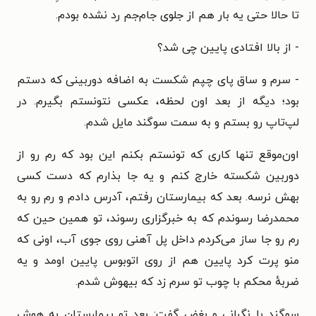
تا حالا حتی یه بار هم از جلوی جام‌جم رد نشده بودم.
- از بالا افتادی پایین چی شد؟
- سرم و ساق پای چپم شکست به اضافه دوربینی که دستم
بود؛ دیگه از بعد اون لحظه، عکسی نتونستم بگیرم. در
لپ‌تاپ رو بستم و به سمت سوگند مایل شدم.
اون‌موقع تنها کاری که تونستم بکنم این بود که رم رو از
دوربین شکسته خارج کنم و یه جا بذارم که دست کسی
بهش نرسه. بعد که بیمارستان رفتم، آدرس دادم و رم رو به
محمدرضا رسوندم که به خبرگزاری رسوند، تو همین حین که
رم رو جا ساز می‌کردم داخل پل آهنی روی جوی آب، اونی که
منو پرت کرد پایین هم از روی اتوبوس پایین اومد و یه
ضربهٔ محکم با چوب تو سرم زد که بیهوش شدم.
سوگند با نگرانی و بغض گفت: بعد تو بیمارستان به هوش