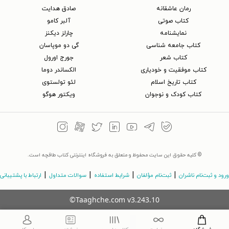
رمان عاشقانه
صادق هدایت
کتاب‌ صوتی
آلبر کامو
نمایشنامه
چارلز دیکنز
کتاب جامعه شناسی
گی دو موپاسان
کتاب شعر
جورج اورول
کتاب موفقیت و خودیاری
الکساندر دوما
کتاب تاریخ اسلام
لئو تولستوی
کتاب کودک و نوجوان
ویکتور هوگو
© کلیه حقوق این سایت محفوظ و متعلق به فروشگاه اینترنتی کتاب طاقچه است.
|
|
|
|
ورود و ثبت‌نام ناشران
ثبت‌نام مؤلفان
شرایط استفاده
سوالات متداول
ارتباط با پشتیبانی
©Taaghche.com
v
3.243.10