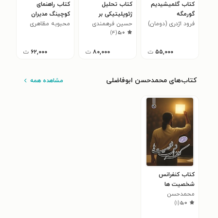
کتاب گلمیشیدیم
کتاب تحلیل
کتاب راهنمای
گورمگه
ژئوپلیتیکی بر
کوچینگ مدیران
فرود اژدری (دومان)
استراتژی جزیره
حسین فرهمندی
اجرایی
محبوبه مظاهری
)
۴
(
۵٫۰
نژاد
ابوموسی
۵۵,۰۰۰
ت
۸۰,۰۰۰
ت
۶۲,۰۰۰
ت
کتاب‌های محمدحسن ابوفاضلی
مشاهده همه
کتاب کنفرانس
شخصیت ها
محمدحسن
)
۱
(
۵٫۰
ابوفاضلی