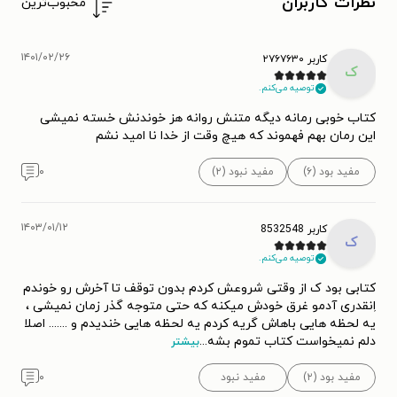
نظرات کاربران
محبوب‌ترین
۱۴۰۱/۰۲/۲۶
کاربر ۲۷۶۷۶۳۰
ک
توصیه می‌کنم.
کتاب خوبی رمانه دیگه متنش روانه هز خوندنش خسته نمیشی
این رمان بهم فهموند که هیچ وقت از خدا نا امید نشم
مفید بود (۶)
مفید نبود (۲)
۰
۱۴۰۳/۰۱/۱۲
کاربر 8532548
ک
توصیه می‌کنم.
کتابی بود ک از وقتی شروعش کردم بدون توقف تا آخرش رو خوندم
اِنقدری آدمو غرق خودش میکنه که حتی متوجه گذر زمان نمیشی ،
یه لحظه هایی باهاش گریه کردم یه لحظه هایی خندیدم و ....... اصلا
دلم نمیخواست کتاب تموم بشه
...
بیشتر
مفید بود (۲)
مفید نبود
۰