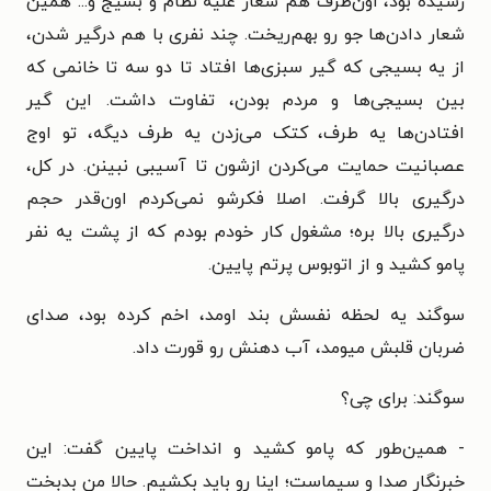
رسیده بود، اون‌طرف هم شعار علیه نظام و بسیج و... همین
شعار دادن‌ها جو رو بهم‌ریخت. چند نفری با هم درگیر شدن،
از یه بسیجی که گیر سبزی‌ها افتاد تا دو سه تا خانمی که
بین بسیجی‌ها و مردم بودن، تفاوت داشت. این گیر
افتادن‌ها یه طرف، کتک می‌زدن یه طرف دیگه، تو اوج
عصبانیت حمایت می‌کردن ازشون تا آسیبی نبینن. در کل،
درگیری بالا گرفت. اصلا فکرشو نمی‌کردم اون‌قدر حجم
درگیری بالا بره؛ مشغول کار خودم بودم که از پشت یه نفر
پامو کشید و از اتوبوس پرتم پایین.
سوگند یه لحظه نفسش بند اومد، اخم کرده بود، صدای
ضربان قلبش میومد، آب دهنش رو قورت داد.
سوگند: برای چی؟
- همین‌طور که پامو کشید و انداخت پایین گفت: این
خبرنگار صدا و سیماست؛ اینا رو باید بکشیم. حالا منِ بدبخت