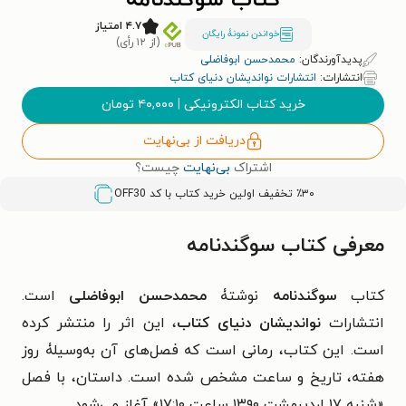
کتاب سوگندنامه
۴.۷ امتیاز
خواندن نمونۀ رایگان
(از ۱۲ رأی)
پدیدآورندگان:
محمدحسن ابوفاضلی
انتشارات:
انتشارات نواندیشان دنیای کتاب
خرید کتاب الکترونیکی
|
۴۰,۰۰۰
تومان
دریافت از بی‌نهایت
اشتراک
بی‌نهایت
چیست؟
٪۳۰ تخفیف اولین خرید کتاب با کد
OFF30
معرفی کتاب سوگندنامه
کتاب
سوگندنامه
نوشتۀ
محمدحسن ابوفاضلی
است.
انتشارات
نواندیشان دنیای کتاب
، این اثر را منتشر کرده
است. این کتاب، رمانی است که فصل‌های آن به‌وسیلۀ روز
هفته، تاریخ و ساعت مشخص شده است. داستان، با فصل
«شنبه ۱۷ اردیبهشت ۱۳۹۰ ساعت ۱۷:۱۰» آغاز می‌شود.