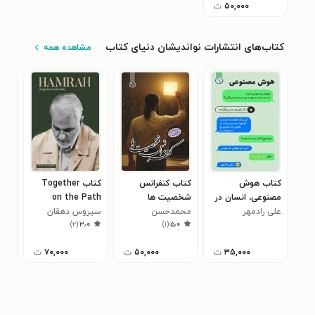
۵۰,۰۰۰
ت
کتاب‌های انتشارات نواندیشان دنیای کتاب
مشاهده همه
کتاب هوش
کتاب کنفرانس
کتاب Together
کتا
مصنوعی، انسان در
شخصیت ها
on the Path
جنگ
علی رادمهر
مسیر آینده
محمدحسن
سیروس دهقان
مری
)
۲
(
۳٫۰
)
۱
(
۵٫۰
ابوفاضلی
شیری
۳۵,۰۰۰
ت
۵۰,۰۰۰
ت
۷۰,۰۰۰
ت