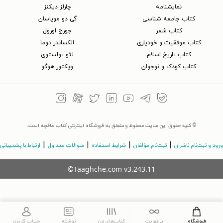
نمایشنامه
چارلز دیکنز
کتاب جامعه شناسی
گی دو موپاسان
کتاب شعر
جورج اورول
کتاب موفقیت و خودیاری
الکساندر دوما
کتاب تاریخ اسلام
لئو تولستوی
کتاب کودک و نوجوان
ویکتور هوگو
© کلیه حقوق این سایت محفوظ و متعلق به فروشگاه اینترنتی کتاب طاقچه است.
|
|
|
|
ورود و ثبت‌نام ناشران
ثبت‌نام مؤلفان
شرایط استفاده
سوالات متداول
ارتباط با پشتیبانی
©Taaghche.com
v
3.243.11
فروشگاه
بی‌نهایت
کتاب‌های من
نوشته
حساب کاربری