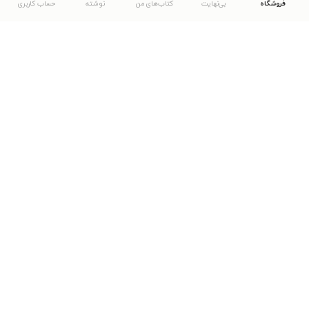
فروشگاه
بی‌نهایت
کتاب‌های من
نوشته
حساب کاربری
دانلود اپلیکیشن طاقچه
... موارد دیگر
مشاهدهٔ دیگر نسخه‌های طاقچه