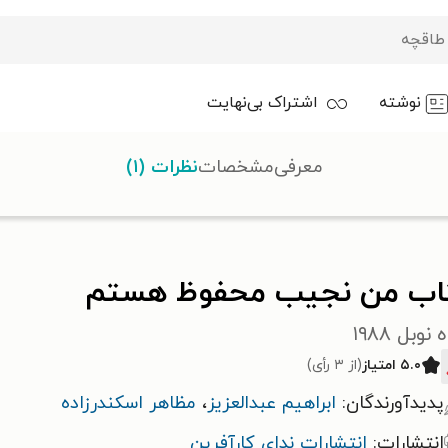
نوشته
اشتراک بی‌نهایت
معرفی
مشخصات
نظرات (۱)
ستم
اب من نجیب محفوظ هستم
 نوبل ۱۹۸۸
۵.۰ امتیاز
(از ۳ رأی)
پدیدآورندگان:
ابراهیم عبدالعزیز
،
مظاهر اسکندرزاده
انتشارات:
انتشارات ندای کارآفرین