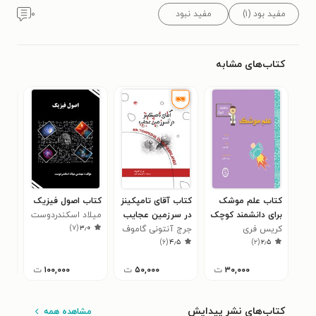
مفید بود (۱)
مفید نبود
۰
کتاب‌های مشابه
کتاب علم موشک
کتاب آقای تامپکینز
کتاب اصول فیزیک
کتا
برای دانشمند کوچک
در سرزمین عجایب
میلاد اسکندر‌دوست
روبی
۵
)
۷
(
۳٫۰
کریس فری
جرج آنتونی گاموف
)
۶
(
۴٫۵
)
۲
(
۲٫۵
۳۰,۰۰۰
ت
۵۰,۰۰۰
ت
۱۰۰,۰۰۰
ت
کتاب‌های نشر پیدایش
مشاهده همه