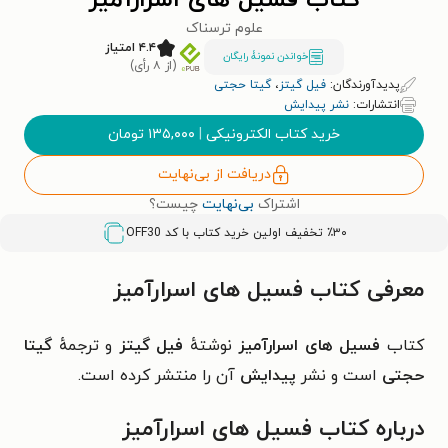
کتاب فسیل های اسرارآمیز
علوم ترسناک
۴.۴ امتیاز
خواندن نمونۀ رایگان
(از ۸ رأی)
پدیدآورندگان:
فیل گیتز
،
گیتا حجتی
انتشارات:
نشر پیدایش
خرید کتاب الکترونیکی
|
۱۳۵,۰۰۰
تومان
دریافت از بی‌نهایت
اشتراک
بی‌نهایت
چیست؟
٪۳۰ تخفیف اولین خرید کتاب با کد
OFF30
معرفی کتاب فسیل های اسرارآمیز
کتاب
فسیل های اسرارآمیز
نوشتهٔ
فیل گیتز
و ترجمهٔ
گیتا
حجتی
است و نشر
پیدایش
آن را منتشر کرده است.
درباره کتاب فسیل های اسرارآمیز