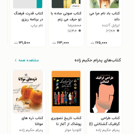
کتاب باد نام مرا می
کتاب صوتی ساده با
کتاب قدرت فرهنگ
کتا
داند
تو حرف می زنم
در برنامه ریزی
مذ
ایزابل آلنده
محمدرضا
شهری
تام براپ
ماچ
)
۵
(
۴٫۶
)
۳
(
۲٫۷
عبدالملکیان
۱۷۵,۰۰۰
ت
۱۷۳,۰۰۰
ت
۱۳۱,۵۰۰
ت
کتاب‌های پدرام حکیم زاده
مشاهده همه
کتاب طراحی
کتاب تاریخ تصویری
کتاب ذره های
کتا
گرافیک گشتالتی (۱)
پوشاک از آغاز تا
مولانا
ژاپ
پدرام حکیم زاده
امروز
کلودیا مولر
پدرام حکیم زاده
پدر