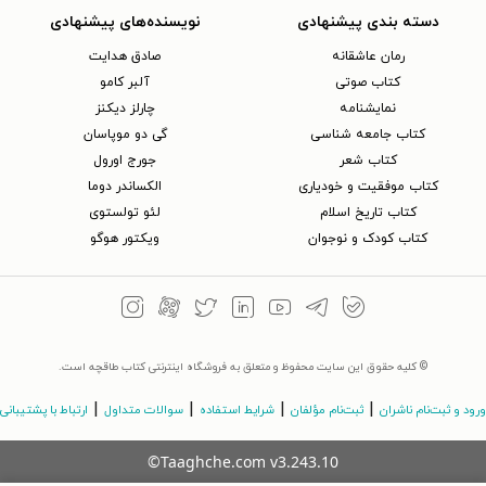
دسته بندی پیشنهادی
نویسنده‌های پیشنهادی
رمان عاشقانه
صادق هدایت
کتاب‌ صوتی
آلبر کامو
نمایشنامه
چارلز دیکنز
کتاب جامعه شناسی
گی دو موپاسان
کتاب شعر
جورج اورول
کتاب موفقیت و خودیاری
الکساندر دوما
کتاب تاریخ اسلام
لئو تولستوی
کتاب کودک و نوجوان
ویکتور هوگو
© کلیه حقوق این سایت محفوظ و متعلق به فروشگاه اینترنتی کتاب طاقچه است.
|
|
|
|
ورود و ثبت‌نام ناشران
ثبت‌نام مؤلفان
شرایط استفاده
سوالات متداول
ارتباط با پشتیبانی
©Taaghche.com
v
3.243.10