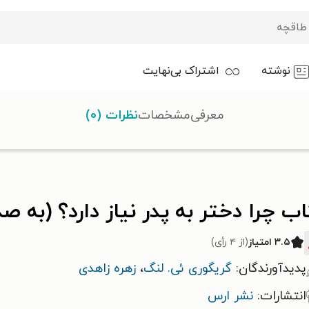
نوشته
اشتراک بی‌نهایت
معرفی
مشخصات
نظرات (۰)
تر به پدر نیاز دارد؟ (به صد دلیل)
ب چرا دختر به پدر نیاز دارد؟ (به صد
۳.۵ امتیاز
(از ۴ رأی)
پدیدآورندگان:
گریگوری ئی. لنگ
،
زهره زاهدی
انتشارات:
نشر ارس