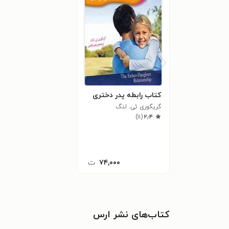
کتاب رابطه پدر دختری
گریگوری ئی. لنگ
)
۱۱
(
۲٫۴
۷۴,۰۰۰
ت
کتاب‌های نشر ارس