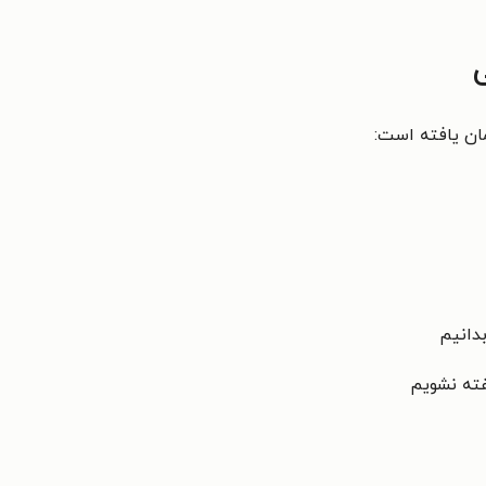
ن یافته است:
دانیم
فته نشویم