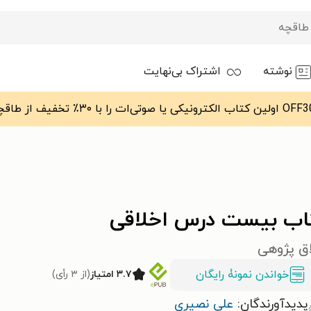
نوشته
اشتراک بی‌نهایت
اب بیست درس اخلاقی
اق پژوهی
خواندن نمونۀ رایگان
۳.۷ امتیاز
(از ۳ رأی)
پدیدآورندگان:
علی نصیری