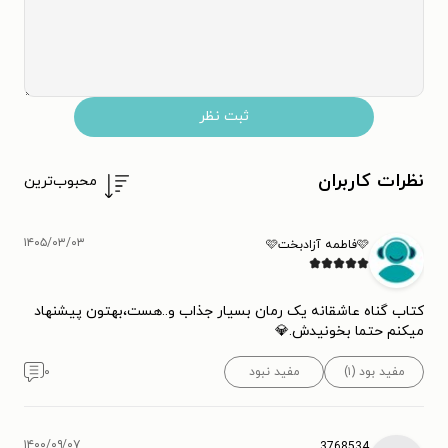
ثبت نظر
نظرات کاربران
محبوب‌ترین
۱۴۰۵/۰۳/۰۳
🩷فاطمه آزادبخت🩷
کتاب گناه عاشقانه یک رمان بسیار جذاب و..هست،بهتون پیشنهاد
میکنم حتما بخونیدش.💎
مفید بود (۱)
مفید نبود
۰
۱۴۰۰/۰۹/۰۷
3768534