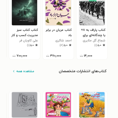
کتاب پاراف به ۸+
کتاب عریان در برابر
کتاب کتاب سبز
کتا
یا چندگانه‌ای برای
باد
مدیریت کسب‌ و کار
فلس
شجاع گل ملایری
خواب خیابان پایین
احمد شاکری
(در سطح MBA)
علی کاویان فر
کریم مج
)
۱
(
۵٫۰
)
۳
(
۵٫۰
)
۱
(
۵٫۰
برج
۱۴,۰۰۰
ت
۴۷۰,۰۰۰
ت
۷۰۰,۰۰۰
ت
کتاب‌های انتشارات متخصصان
مشاهده همه