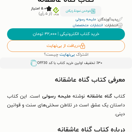
کتاب گناه عاشقانه
۵.۰ امتیاز
خواندن نمونۀ رایگان
(از ۵ رأی)
پدیدآورندگان:
ملیحه رسولی
انتشارات:
انتشارات متخصصان
خرید کتاب الکترونیکی
|
۴۲,۰۰۰
تومان
دریافت از بی‌نهایت
اشتراک
بی‌نهایت
چیست؟
٪۳۰ تخفیف اولین خرید کتاب با کد
OFF30
معرفی کتاب گناه عاشقانه
کتاب
گناه عاشقانه
نوشته
ملیحه رسولی
است. این کتاب
داستان یک عشق است در تلاطن سختی‌های سنت و قوانین
دینی.
درباره کتاب گناه عاشقانه