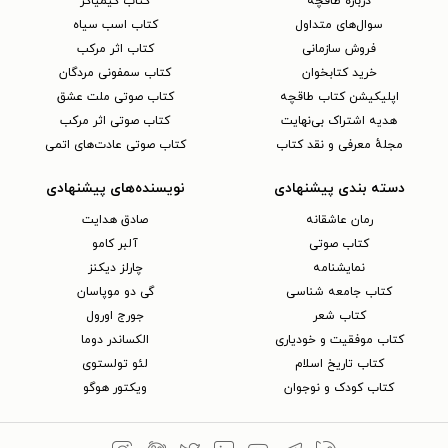
دربارهٔ طاقچه
کتاب کیمیاگر
سوال‌های متداول
کتاب اسب سیاه
فروش سازمانی
کتاب اثر مرکب
خرید کتابخوان
کتاب سمفونی مردگان
اپلیکیشن کتاب طاقچه
کتاب صوتی ملت عشق
هدیه اشتراک بی‌نهایت
کتاب صوتی اثر مرکب
مجلهٔ معرفی و نقد کتاب
کتاب صوتی عادت‌های اتمی
دسته بندی پیشنهادی
نویسنده‌های پیشنهادی
رمان عاشقانه
صادق هدایت
کتاب‌ صوتی
آلبر کامو
نمایشنامه
چارلز دیکنز
کتاب جامعه شناسی
گی دو موپاسان
کتاب شعر
جورج اورول
کتاب موفقیت و خودیاری
الکساندر دوما
کتاب تاریخ اسلام
لئو تولستوی
کتاب کودک و نوجوان
ویکتور هوگو