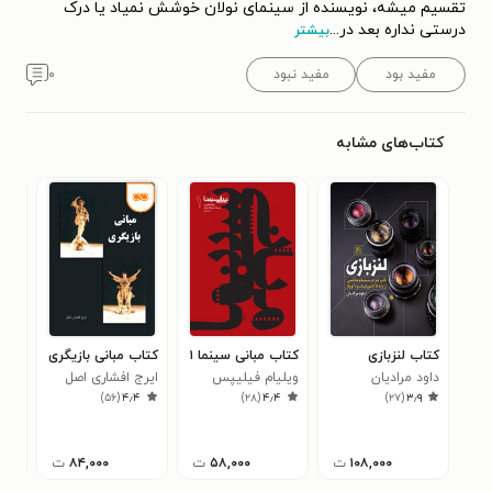
تقسیم میشه، نویسنده از سینمای نولان خوشش نمیاد یا درک
درستی نداره بعد در
...
بیشتر
مفید بود
مفید نبود
۰
کتاب‌های مشابه
کتاب لنزبازی
کتاب مبانی سینما ۱
کتاب مبانی بازیگری
کتا
داود مرادیان
ویلیام فیلیپس
ایرج افشاری اصل
عکا
)
۵۶
(
۴٫۴
)
۲۸
(
۴٫۴
)
۲۷
(
۳٫۹
مای
۷
۱۰۸,۰۰۰
ت
۵۸,۰۰۰
ت
۸۴,۰۰۰
ت