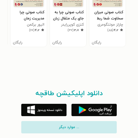
کتاب صوتی میزان
کتاب صوتی چرا به
کتاب صوتی چرا
کتا
سخاوت شما ربط
جای یک مثقال زبان
مدیریت زمان
نجس
چارلز مونتگومری
دارد به خیابانی که
کنزی کوپررایدر
یک من کله تکان
الیور برکمن
زندگی‌مان را نابود
سوج
۰
)
۶۶
(
۴٫۲
)
۳۲
(
۳٫۷
)
۸۵
(
۴٫۲
در آن قدم می زنید
می‌دهیم؟
می‌کند؟
رایگان
رایگان
رایگان
دانلود اپلیکیشن طاقچه
... موارد دیگر