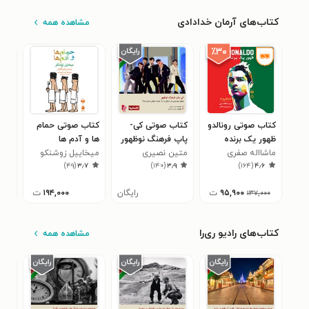
کتاب‌های آرمان خدادادی
مشاهده همه
٪۳۰
کتاب صوتی رونالدو
کتاب صوتی کی-
کتاب صوتی حمام
کتا
ظهور یک برنده
پاپ فرهنگ نوظهور
ها و آدم ها
نجس
ماشااله صفری
متین نصیری
میخاییل زوشنکو
سوج
۰
)
۴۹
(
۳٫۷
)
۱۴۰
(
۳٫۹
)
۱۶۴
(
۴٫۶
۹۵,۹۰۰
ت
رایگان
۱۹۴,۰۰۰
ت
۱۳۷,۰۰۰
کتاب‌های رادیو ری‌را
مشاهده همه