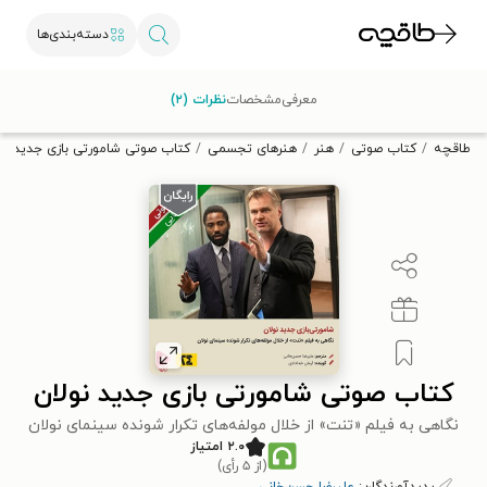
دسته‌بندی‌ها
با کد تخفیف OFF30 اولین کتاب الکترونیکی یا صوتی‌ات را با ۳۰٪
معرفی
مشخصات
نظرات (۲)
تخفیف از طاقچه دریافت کن.
طاقچه
کتاب صوتی
هنر
هنرهای تجسمی
کتاب صوتی شامورتی بازی جدید نو
کتاب صوتی شامورتی بازی جدید نولان
نگاهی به فیلم «تنت» از خلال مولفه‌های تکرار شونده سینمای نولان
۲.۰ امتیاز
(از ۵ رأی)