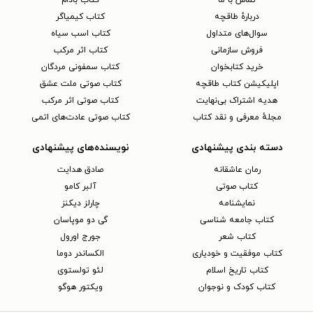
تماس با ما
کتاب بادام
دربارهٔ طاقچه
کتاب کیمیاگر
سوال‌های متداول
کتاب اسب سیاه
فروش سازمانی
کتاب اثر مرکب
خرید کتابخوان
کتاب سمفونی مردگان
اپلیکیشن کتاب طاقچه
کتاب صوتی ملت عشق
هدیه اشتراک بی‌نهایت
کتاب صوتی اثر مرکب
مجلهٔ معرفی و نقد کتاب
کتاب صوتی عادت‌های اتمی
دسته بندی پیشنهادی
نویسنده‌های پیشنهادی
رمان عاشقانه
صادق هدایت
کتاب‌ صوتی
آلبر کامو
نمایشنامه
چارلز دیکنز
کتاب جامعه شناسی
گی دو موپاسان
کتاب شعر
جورج اورول
کتاب موفقیت و خودیاری
الکساندر دوما
کتاب تاریخ اسلام
لئو تولستوی
کتاب کودک و نوجوان
ویکتور هوگو