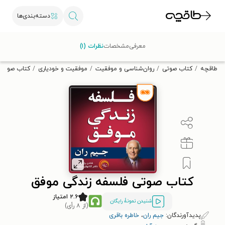
دسته‌بندی‌ها
با کد تخفیف OFF30 اولین کتاب الکترونیکی یا صوتی‌ات را با ۳۰٪
معرفی
مشخصات
نظرات (۱)
تخفیف از طاقچه دریافت کن.
طاقچه
کتاب صوتی
روان‌شناسی و موفقیت
موفقیت و خودیاری
کتاب صوتی 
کتاب صوتی فلسفه زندگی موفق
۲.۶ امتیاز
شنیدن نمونۀ رایگان
(از ۸ رأی)
پدیدآورندگان:
جیم ران
،
خاطره باقری