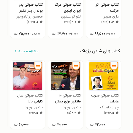
کتاب صوتی اثر
کتاب صوتی مرگ
کتاب صوتی پدر
کتا
مرکب
ایوان ایلیچ
پولدار، پدر فقیر
فکر
دارن هاردی
لئو تولستوی
محسن زرآبادی‌پور
دیو
۲
)
۴۹۶
(
۴٫۱
)
۶۸۶
(
۴٫۰
)
۸۰۸
(
۴٫۳
۹۹,۵۰۰
ت
۱۱۳,۴۰۰
ت
۷۵,۰۰۰
ت
۰
۱۵۰,۰۰۰
۱۶۲,۰۰۰
۱۹۹,۰۰۰
کتاب‌های شادن پژواک
مشاهده همه
کتاب صوتی قدرت
کتاب صوتی ۱۰
کتاب صوتی سال
کتا
عادات
فاکتور برای پیش
کارایی بالا
اقت
چارلز داهیگ
برندن برچارد
بینی موفقیت
برندن برچارد
راب
۵
)
۲
(
۳٫۵
)
۵
(
۳٫۲
)
۱۷
(
۳٫۵
۴۲,۰۰۰
ت
۴۰,۰۰۰
ت
۶۰,۰۰۰
ت