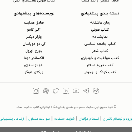
مجلهٔ معرفی و نقد کتاب
کتاب صوتی عادت‌های اتمی
دسته بندی پیشنهادی
نویسنده‌های پیشنهادی
رمان عاشقانه
صادق هدایت
کتاب‌ صوتی
آلبر کامو
نمایشنامه
چارلز دیکنز
کتاب جامعه شناسی
گی دو موپاسان
کتاب شعر
جورج اورول
کتاب موفقیت و خودیاری
الکساندر دوما
کتاب تاریخ اسلام
لئو تولستوی
کتاب کودک و نوجوان
ویکتور هوگو
© کلیه حقوق این سایت محفوظ و متعلق به فروشگاه اینترنتی کتاب طاقچه است.
|
|
|
|
ورود و ثبت‌نام ناشران
ثبت‌نام مؤلفان
شرایط استفاده
سوالات متداول
ارتباط با پشتیبانی