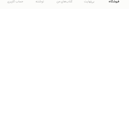
فروشگاه
بی‌نهایت
کتاب‌های من
نوشته
حساب کاربری
دانلود اپلیکیشن طاقچه
... موارد دیگر
مشاهدهٔ دیگر نسخه‌های طاقچه