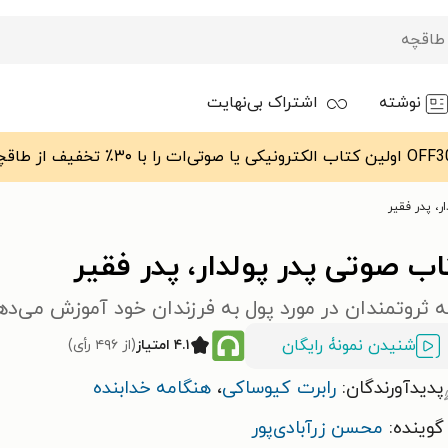
نوشته
اشتراک بی‌نهایت
، پدر فقیر
ب صوتی پدر پولدار، پدر فقیر
 ثروتمندان در مورد پول به فرزندان خود آموزش می‌ده
شنیدن نمونۀ رایگان
۴.۱ امتیاز
(از ۴۹۶ رأی)
پدیدآورندگان:
رابرت کیوساکی
،
هنگامه خدابنده
گوینده:
محسن زرآبادی‌پور