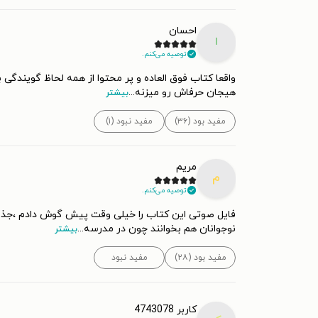
احسان
ا
توصیه می‌کنم.
واقعا کتاب فوق العاده و پر محتوا از همه لحاظ گویندگی 
هیجان حرفاش رو میزنه
...
بیشتر
مفید بود (۳۶)
مفید نبود (۱)
مریم
م
توصیه می‌کنم.
فایل صوتی این کتاب را خیلی وقت پیش گوش دادم ،جذاب ب
نوجوانان هم بخوانند چون در مدرسه
...
بیشتر
مفید بود (۲۸)
مفید نبود
کاربر 4743078