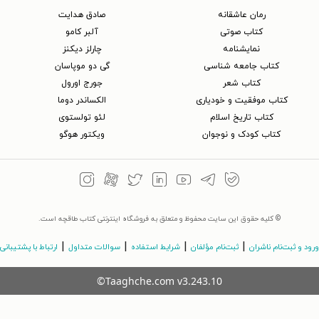
رمان عاشقانه
صادق هدایت
کتاب‌ صوتی
آلبر کامو
نمایشنامه
چارلز دیکنز
کتاب جامعه شناسی
گی دو موپاسان
کتاب شعر
جورج اورول
کتاب موفقیت و خودیاری
الکساندر دوما
کتاب تاریخ اسلام
لئو تولستوی
کتاب کودک و نوجوان
ویکتور هوگو
© کلیه حقوق این سایت محفوظ و متعلق به فروشگاه اینترنتی کتاب طاقچه است.
|
|
|
|
ورود و ثبت‌نام ناشران
ثبت‌نام مؤلفان
شرایط استفاده
سوالات متداول
ارتباط با پشتیبانی
©Taaghche.com
v
3.243.10