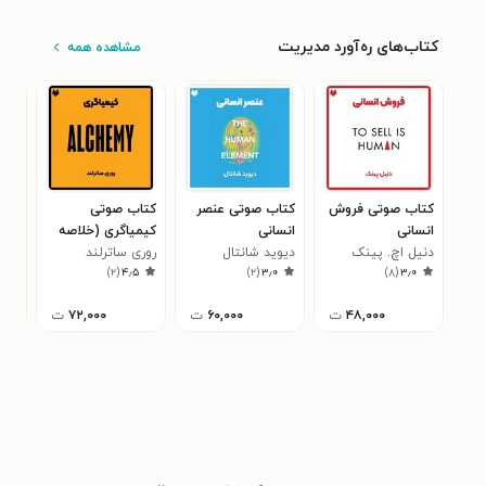
کتاب‌های ره‌آورد مدیریت
مشاهده همه
کتاب صوتی فروش
کتاب صوتی عنصر
کتاب صوتی
کتا
انسانی
انسانی
کیمیاگری (خلاصه
تون
۰
دنیل اچ. پینک
دیوید شانتال
کتاب)
روری ساترلند
)
۲
(
۴٫۵
)
۲
(
۳٫۰
)
۸
(
۳٫۰
۴۸,۰۰۰
ت
۶۰,۰۰۰
ت
۷۲,۰۰۰
ت