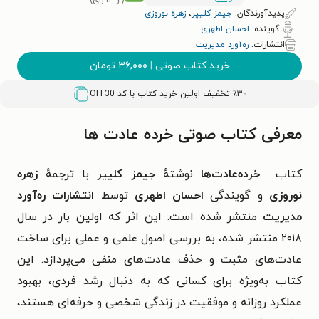
(از ۱۲ رأی)
پدیدآورندگان:
جیمز کلییِر
،
زهره نوروزی
گوینده:
احسان اطهری
انتشارات:
ره‌آورد مدیریت
خرید کتاب صوتی
|
۳۶,۰۰۰
تومان
٪۳۰ تخفیف اولین خرید کتاب با کد
OFF30
معرفی کتاب صوتی خرده‌ عادت‌ ها
کتاب
خرده‌عادت‌ها
نوشتهٔ
جیمز کلییر
با ترجمهٔ
زهره
نوروزی
و گویندگی
احسان اطهری
توسط
انتشارات ره‌آورد
مدیریت
منتشر شده است. این اثر که اولین بار در سال
۲۰۱۸ منتشر شده، به بررسی اصول علمی و عملی برای ساخت
عادت‌های مثبت و حذف عادت‌های منفی می‌پردازد. این
کتاب به‌ویژه برای کسانی که به دنبال رشد فردی، بهبود
عملکرد روزانه و موفقیت در زندگی شخصی و حرفه‌ای هستند،