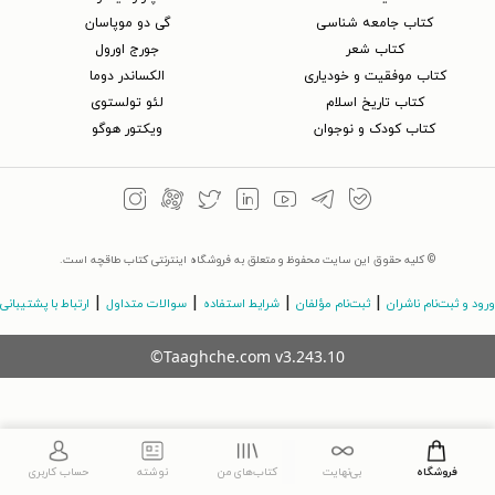
کتاب جامعه شناسی
گی دو موپاسان
کتاب شعر
جورج اورول
کتاب موفقیت و خودیاری
الکساندر دوما
کتاب تاریخ اسلام
لئو تولستوی
کتاب کودک و نوجوان
ویکتور هوگو
© کلیه حقوق این سایت محفوظ و متعلق به فروشگاه اینترنتی کتاب طاقچه است.
|
|
|
|
ورود و ثبت‌نام ناشران
ثبت‌نام مؤلفان
شرایط استفاده
سوالات متداول
ارتباط با پشتیبانی
©Taaghche.com
v
3.243.10
فروشگاه
بی‌نهایت
کتاب‌های من
نوشته
حساب کاربری