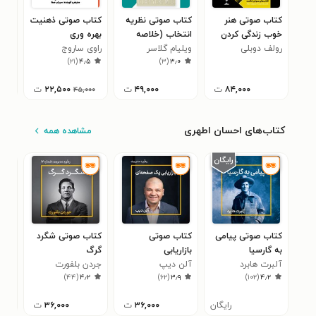
کتاب صوتی هنر
کتاب صوتی نظریه
کتاب صوتی ذهنیت
کتا
خوب زندگی کردن
انتخاب (خلاصه
بهره وری
که 
(خلاصه)
رولف دوبلی
کتاب)
ویلیام گلاسر
راوی ساروج
نی
رابی
۰
)
۲۱
(
۴٫۵
)
۳
(
۳٫۰
۸۴,۰۰۰
ت
۴۹,۰۰۰
ت
۲۲,۵۰۰
ت
۴۵,۰۰۰
کتاب‌های احسان اطهری
مشاهده همه
کتاب صوتی پیامی
کتاب صوتی
کتاب صوتی شگرد
کتا
به گارسیا
بازاریابی
گرگ
مهن
آلبرت هابرد
آلن دیپ
یک‌صفحه‌‎ای
جردن بلفورت
اُزان
بین
۷
)
۴۴
(
۴٫۲
)
۶۲
(
۳٫۹
)
۱۰۲
(
۴٫۲
رایگان
۳۶,۰۰۰
ت
۳۶,۰۰۰
ت