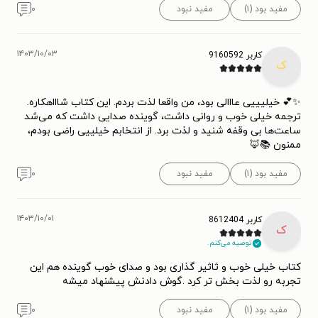
مفید بود (۱)
مفید نبود
۰
۱۴۰۳/۱۰/۰۳
کاربر 9160592
ک
✨💕 خیلیییی عااالی بود، من واقعا لذت بردم. این کتاب شاااهکاره.
ترجمه خیلی خوب و روانی داشت، گوینده صدایی داشت که می‌شد
ساعت‌ها بی وقفه شنید و لذت برد. از انتخابم خیلییی راضی بودم،
ممنون 📚🦊
مفید بود (۱)
مفید نبود
۰
۱۴۰۳/۱۰/۰۱
کاربر 8612404
ک
توصیه می‌کنم.
کتاب خیلی خوب و ثاثیر گذاری بود و صدای خوب گوینده هم این
تجربه رو لذت بخش تر کرد .گوش دادنش پیشنهاد میشه
مفید بود (۱)
مفید نبود
۰