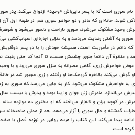
ه نام سوری است که با پسر دایی‌اش «وحید» ازدواج می‌کند. پدر سو
ساکن شوند. خانه‌ای که مادر و دو خواهر سوری هم در طبقه اول آن 
 وحید مشکوک می‌شود، سوری ناراحت و دلخور می‌شود و شوهرش وحی
ه سوری به آشتی رضایت می‌دهد و به منزلی اجاره‌ای اسباب‌کشی می‌ک
حید که دائم در مأموریت است، همیشه خودش را با دو پسر دوقلویش
 و منظرهٔ آن دائماً جلوی چشمش هست، تا آنجا که حتی رغبت نمی‌
عوض خواهرش زری، گاهی عصرانه به منزل سوری می‌‌رود و با وحید دا
و گوش می‌کند. بالاخره گروهک‌ها لو رفتند و زری مجبور شد در خا
ری به خواهرش مشکوک می‌شود. کار به جایی می‌رسد که سوری به زح
پدرش می‌اندازد. مادرش زنی جوان و زیبا بوده و پدرش با بیست سا
ر کوچه برلن و لاله‌زار می‌افتد که او دختری ده دوازده ساله ب
اطرات گذشته و حال سوری را آزار می‌دهد. بعد از مدتی صاحبخانه
ادامه پیدا می‌کند. این کتاب را
مریم روایی
در نوزده فصل با صفحه
 کرده است.