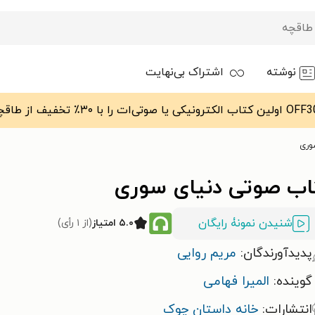
نوشته
اشتراک بی‌نهایت
وری
اب صوتی دنیای سوری
شنیدن نمونۀ رایگان
۵.۰ امتیاز
(از ۱ رأی)
پدیدآورندگان:
مریم روایی
گوینده:
المیرا فهامی
انتشارات:
خانه داستان چوک