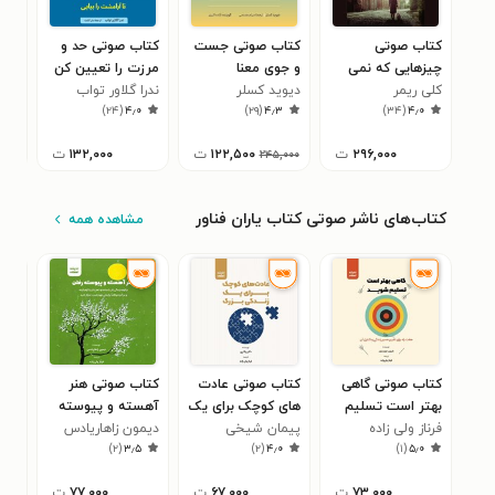
کتاب صوتی
کتاب صوتی جست
کتاب صوتی حد و
کتا
چیزهایی که نمی
و جوی معنا
مرزت را تعیین کن
خیر
کلی ریمر
توانیم بگوییم
دیوید کسلر
ندرا گلاور تواب
تا آرامش را بیابی
اسپ
۳
)
۲۴
(
۴٫۰
)
۲۹
(
۴٫۳
)
۳۴
(
۴٫۰
۲۹۶,۰۰۰
ت
۱۲۲,۵۰۰
ت
۱۳۲,۰۰۰
ت
۲۴۵,۰۰۰
کتاب‌های ناشر صوتی کتاب یاران فناور
مشاهده همه
کتاب صوتی گاهی
کتاب صوتی عادت
کتاب صوتی هنر
کتا
بهتر است تسلیم
های کوچک برای یک
آهسته و پیوسته
تصم
شوید
فرناز ولی زاده
زندگی بزرگ
پیمان شیخی
رفتن
دیمون زاهاریادس
دیم
۵
)
۲
(
۳٫۵
)
۲
(
۴٫۰
)
۱
(
۵٫۰
۷۳,۰۰۰
ت
۶۷,۰۰۰
ت
۷۷,۰۰۰
ت