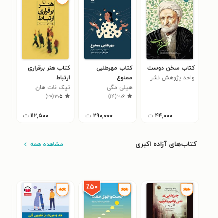
کتاب سخن دوست
کتاب مهرطلبی
کتاب هنر برقراری
کتا
واحد پژوهش نشر
ممنوع
ارتباط
مرا 
نور معارف
هیلی مگی
تیک نات هان
لور
۳
)
۲۰
(
۳٫۵
)
۱۴
(
۳٫۶
۴۴,۰۰۰
ت
۲۹۰,۰۰۰
ت
۱۱۲,۵۰۰
ت
کتاب‌های آزاده اکبری
مشاهده همه
٪۵۰