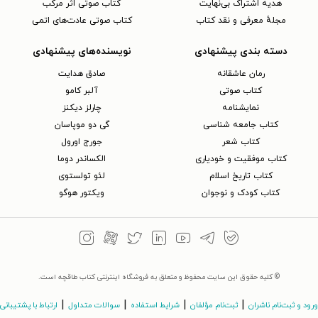
هدیه اشتراک بی‌نهایت
کتاب صوتی اثر مرکب
مجلهٔ معرفی و نقد کتاب
کتاب صوتی عادت‌های اتمی
دسته بندی پیشنهادی
نویسنده‌های پیشنهادی
رمان عاشقانه
صادق هدایت
کتاب‌ صوتی
آلبر کامو
نمایشنامه
چارلز دیکنز
کتاب جامعه شناسی
گی دو موپاسان
کتاب شعر
جورج اورول
کتاب موفقیت و خودیاری
الکساندر دوما
کتاب تاریخ اسلام
لئو تولستوی
کتاب کودک و نوجوان
ویکتور هوگو
© کلیه حقوق این سایت محفوظ و متعلق به فروشگاه اینترنتی کتاب طاقچه است.
|
|
|
|
ورود و ثبت‌نام ناشران
ثبت‌نام مؤلفان
شرایط استفاده
سوالات متداول
ارتباط با پشتیبانی