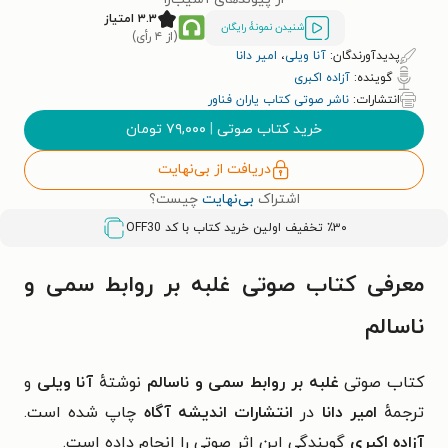
۳.۳ امتیاز
شنیدن نمونۀ رایگان
(از ۴ رأی)
پدیدآورندگان:
آنا ویلی
،
امیر دانا
گوینده:
آزاده اکبری
انتشارات:
ناشر صوتی کتاب یاران فناور
خرید کتاب صوتی
|
۷۹,۰۰۰
تومان
دریافت از بی‌نهایت
اشتراک
بی‌نهایت
چیست؟
٪۳۰ تخفیف اولین خرید کتاب با کد
OFF30
معرفی کتاب صوتی غلبه بر روابط سمی و
ناسالم
کتاب صوتی
غلبه بر روابط سمی و ناسالم
نوشتهٔ
آنا ویلی
و
ترجمهٔ
امیر دانا
در
انتشارات اندیشه آگاه
چاپ شده است.
آزاده اکبری
گویندگی این اثر صوتی را انجام داده است.