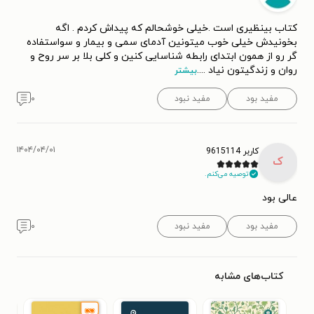
کتاب بینظیری است .خیلی خوشحالم که پیداش کردم . اگه
بخونیدش خیلی خوب میتونین آدمای سمی و بیمار و سواستفاده
گر رو از همون ابتدای رابطه شناسایی کنین و کلی بلا بر سر روح و
روان و زندگیتون نیاد .
...
بیشتر
مفید بود
مفید نبود
۰
۱۴۰۴/۰۴/۰۱
کاربر 9615114
ک
توصیه می‌کنم.
عالی بود
مفید بود
مفید نبود
۰
کتاب‌های مشابه