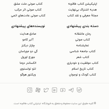
اپلیکیشن کتاب طاقچه
کتاب صوتی ملت عشق
هدیه اشتراک بی‌نهایت
کتاب صوتی اثر مرکب
مجلهٔ معرفی و نقد کتاب
کتاب صوتی عادت‌های اتمی
دسته بندی پیشنهادی
نویسنده‌های پیشنهادی
رمان عاشقانه
صادق هدایت
کتاب‌ صوتی
آلبر کامو
نمایشنامه
چارلز دیکنز
کتاب جامعه شناسی
گی دو موپاسان
کتاب شعر
جورج اورول
کتاب موفقیت و خودیاری
الکساندر دوما
کتاب تاریخ اسلام
لئو تولستوی
کتاب کودک و نوجوان
ویکتور هوگو
© کلیه حقوق این سایت محفوظ و متعلق به فروشگاه اینترنتی کتاب طاقچه است.