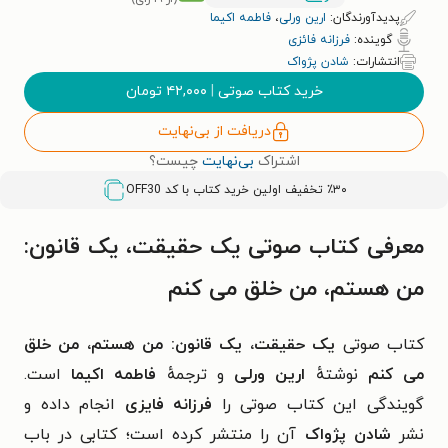
پدیدآورندگان:
ارین ورلی
،
فاطمه اکیما
گوینده:
فرزانه فائزی
انتشارات:
شادن پژواک
خرید کتاب صوتی
|
۴۲,۰۰۰
تومان
دریافت از بی‌نهایت
اشتراک
بی‌نهایت
چیست؟
٪۳۰ تخفیف اولین خرید کتاب با کد
OFF30
معرفی کتاب صوتی یک حقیقت، یک قانون:
من هستم، من خلق می کنم
کتاب صوتی
یک حقیقت، یک قانون: من هستم، من خلق
می کنم
نوشتهٔ
ارین ورلی
و ترجمهٔ
فاطمه اکیما
است.
گویندگی این کتاب صوتی را
فرزانه فایزی
انجام داده و
نشر
شادن پژواک
آن را منتشر کرده است؛ کتابی در باب