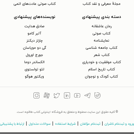
مجلهٔ معرفی و نقد کتاب
کتاب صوتی عادت‌های اتمی
دسته بندی پیشنهادی
نویسنده‌های پیشنهادی
رمان عاشقانه
صادق هدایت
کتاب‌ صوتی
آلبر کامو
نمایشنامه
چارلز دیکنز
کتاب جامعه شناسی
گی دو موپاسان
کتاب شعر
جورج اورول
کتاب موفقیت و خودیاری
الکساندر دوما
کتاب تاریخ اسلام
لئو تولستوی
کتاب کودک و نوجوان
ویکتور هوگو
© کلیه حقوق این سایت محفوظ و متعلق به فروشگاه اینترنتی کتاب طاقچه است.
|
|
|
|
ورود و ثبت‌نام ناشران
ثبت‌نام مؤلفان
شرایط استفاده
سوالات متداول
ارتباط با پشتیبانی