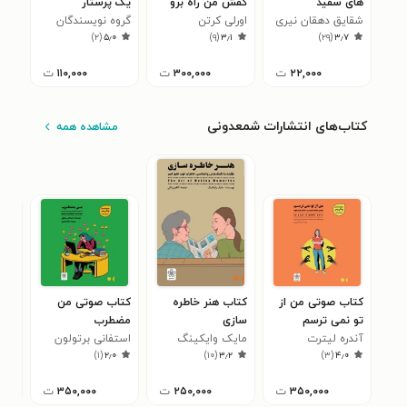
های سفید
کفش من راه برو
یک پرستار
شقایق دهقان نیری
اورلی کرتن
گروه نویسندگان
)
۲
(
۵٫۰
)
۹
(
۳٫۱
)
۲۹
(
۳٫۷
۲۲,۰۰۰
ت
۳۰۰,۰۰۰
ت
۱۱۰,۰۰۰
ت
کتاب‌های انتشارات شمعدونی
مشاهده همه
کتاب صوتی من از
کتاب هنر خاطره
کتاب صوتی من
کتا
تو نمی ترسم
سازی
مضطرب
بهش
آندره لیترت
مایک وایکینگ
استفانی برتولون
نیک
۴
)
۱
(
۲٫۰
)
۱۰
(
۳٫۲
)
۳
(
۴٫۰
۳۵۰,۰۰۰
ت
۲۵۰,۰۰۰
ت
۳۵۰,۰۰۰
ت
۰۰۰