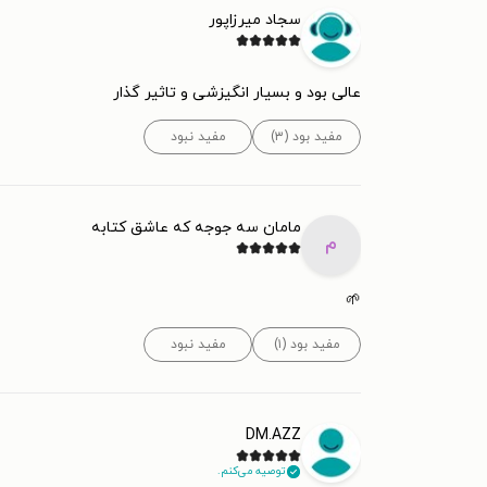
سجاد میرزاپور
عالی بود و بسیار انگیزشی و تاثیر گذار
مفید بود (۳)
مفید نبود
مامان سه جوجه که عاشق کتابه
م
🌱
مفید بود (۱)
مفید نبود
DM.AZZ
توصیه می‌کنم.