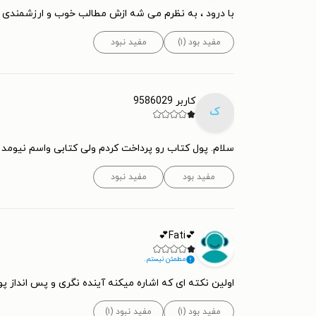
با درود ، به نظرم می شه ازش مطالب خوب و ارزشمندی را
مفید بود (۱)
مفید نبود
کاربر 9586029
ک
سلام. پول کتاب رو پرداخت کردم ولی کتابی واسم نیومد !
مفید بود
مفید نبود
💕Fati💕
مطمئن نیستم.
اولین نکته ای که اشاره میکنه آینده نگری و پس انداز پو
مفید بود (۱)
مفید نبود (۱)