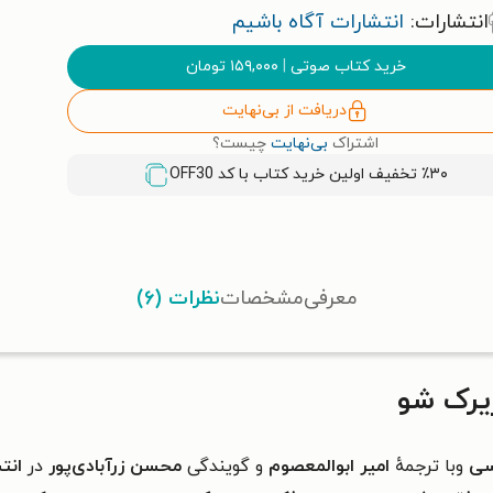
انتشارات:
انتشارات آگاه باشیم
خرید کتاب صوتی
|
۱۵۹,۰۰۰
تومان
دریافت از بی‌نهایت
اشتراک
بی‌نهایت
چیست؟
٪۳۰ تخفیف اولین خرید کتاب با کد
OFF30
معرفی
مشخصات
نظرات (۶)
یرک شو
سی
وبا ترجمهٔ
امیر ابوالمعصوم
و گویندگی
محسن زرآبادی‌پور
در
انت