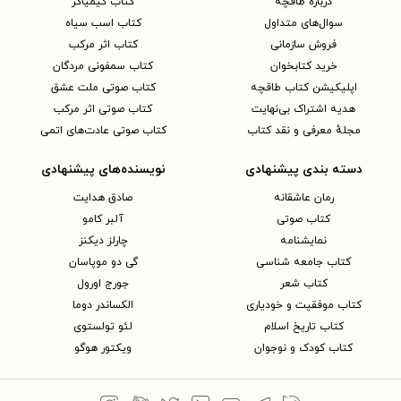
دربارهٔ طاقچه
کتاب کیمیاگر
سوال‌های متداول
کتاب اسب سیاه
فروش سازمانی
کتاب اثر مرکب
خرید کتابخوان
کتاب سمفونی مردگان
اپلیکیشن کتاب طاقچه
کتاب صوتی ملت عشق
هدیه اشتراک بی‌نهایت
کتاب صوتی اثر مرکب
مجلهٔ معرفی و نقد کتاب
کتاب صوتی عادت‌های اتمی
دسته بندی پیشنهادی
نویسنده‌های پیشنهادی
رمان عاشقانه
صادق هدایت
کتاب‌ صوتی
آلبر کامو
نمایشنامه
چارلز دیکنز
کتاب جامعه شناسی
گی دو موپاسان
کتاب شعر
جورج اورول
کتاب موفقیت و خودیاری
الکساندر دوما
کتاب تاریخ اسلام
لئو تولستوی
کتاب کودک و نوجوان
ویکتور هوگو