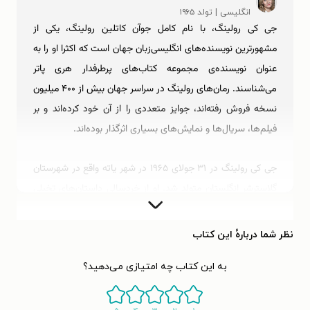
انگلیسی | تولد ۱۹۶۵
جی کی رولینگ، با نام کامل جوآن کاتلین رولینگ، یکی از
مشهورترین نویسنده‌های انگلیسی‌زبان جهان است که اکثرا او را به
عنوان نویسنده‌ی مجموعه کتاب‌های پرطرفدار هری پاتر
می‌شناسند. رمان‌های رولینگ در سراسر جهان بیش از ۴۰۰ میلیون
نسخه فروش رفته‌اند، جوایز متعددی را از آن خود کرده‌اند و بر
فیلم‌ها، سریال‌ها و نمایش‌های بسیاری اثرگذار بوده‌اند.
جی‌ کی رولینگ در ۳۱ جولای ۱۹۶۵ در شهر یاته واقع در شهرستان
گلاسترشر انگلستان متولد شد. او از خردسالی داستان‌های تخیلی
کوتاه می‌نوشت و به نوشتن علاقه‌ی زیادی داشت. رولینگ پس از
طی کردن درجات در مدرسه و کالج، در سال ۱۹۸۶ از دانشگاه
نظر شما دربارهٔ این کتاب
اکستر مدرک لیسانس ادبیات فرانسه و ادبیات باستانی یونان و
به این کتاب چه امتیازی می‌دهید؟
روم را دریافت کرد و سپس در موسسه‌ی عفو بین‌الملل لندن به
عنوان محقق و منشی دوزبانه مشغول به کار شد.