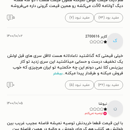
هم دیگ قیمت عوض نمیکنه همون قیمت هست ، دو سه هفته
دیگ آوانامه 50ت می‌کشه رو همین قیمت گرونی داره می‌فروشه
جی کی رولینگ و آثارش تاکنون برنده‌ی جوایز بسیاری شده‌اند.
کتاب‌های مجموعه‌ی هری پاتر از سال ۱۹۹۷ تا به امروز برنده‌ی
مفید بود (۶۴)
مفید نبود (۷)
۵
جوایز و عناوین متعددی از جمله بهترین کتاب سال کودکان،
بهترین کتاب سال، دسته‌بندی‌های مختلف جایزه‌ی کتاب بریتانیا،
۱۴۰۰/۱۰/۰۲
کاربر 2700616
جایزه‌ی برام استوکر برای بهترین اثر برای خوانندگان جوان و جایزه‌ی
ک
آندره نورتون شده‌اند. خود رولینگ نیز تاکنون توانسته جوایز زیادی
خیلی قیمتی که گذاشتید ناعادلانه هست لااقل سری های قبل اولش
را از جمله بهترین نویسنده‌ی سال، جایزه‌ی دستاورد برجسته از
یک تخفیف درست و حسابی میذاشتید این سری زدید تو کار
جایزه‌ی کتاب بریتانیا و همچنین جایزه‌ی بفتا برای مشارکت
بیزینس کلا نمی دونم این چه حکمتیه تو ایران هرچیزی که خوب
فروش میکنه و طرفدار پیدا میکنه
...
بیشتر
برجسته‌ی بریتانیا در سینما را از آن خود کند. رولینگ در سال ۲۰۱۰
توسط نشریات برتر، به عنوان تاثیرگذارترین زن بریتانیا شناخته شد.
مفید بود (۳۶)
مفید نبود (۵)
۰
۱۴۰۰/۱۰/۰۵
نیوشا
ن
توصیه نمی‌کنم.
با این قیمت قطعا خریدنش توصیه نمیشه فاصله عجیب غریب بین
خوانش هر کتاب هم ک جای خودش. و جالبه در همین فاصله بین