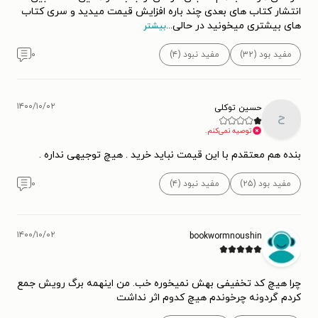
انتشار کتاب های بعدی چند باره افزایش قیمت میدید و سری کتاب
های بیشتری میخونید در حالی
...
بیشتر
مفید بود (۳۲)
مفید نبود (۴)
۰
۱۴۰۰/۱۰/۰۲
حسین توکلی
ح
توصیه نمی‌کنم.
بنده هم معتقدم با این قیمت نباید خرید . هیچ توجیهی نداره .
مفید بود (۲۵)
مفید نبود (۴)
۰
۱۴۰۰/۱۰/۰۲
bookwormnoushin
چرا هیچ کد تخفیفی بهش نمیخوره خب. من اینهمه برگ رویش جمع
کردم گردونه چرخوندم هیچ کدوم اثر نداشت