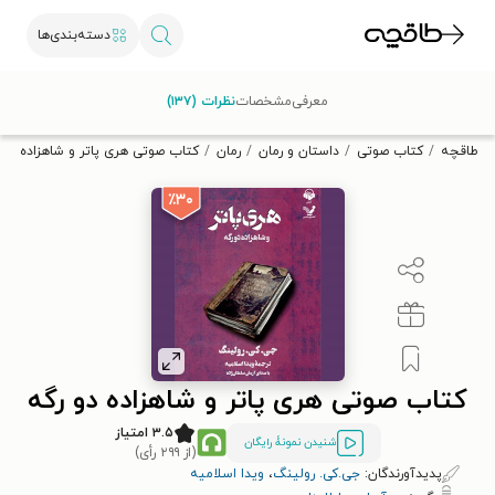
دسته‌بندی‌ها
با کد تخفیف OFF30 اولین کتاب الکترونیکی یا صوتی‌ات را با ۳۰٪
معرفی
مشخصات
نظرات (۱۳۷)
تخفیف از طاقچه دریافت کن.
طاقچه
کتاب صوتی
داستان و رمان
رمان
کتاب صوتی هری پاتر و شاهزاده دو 
٪۳۰
کتاب صوتی هری پاتر و شاهزاده دو رگه
۳.۵ امتیاز
شنیدن نمونۀ رایگان
(از ۲۹۹ رأی)
پدیدآورندگان:
جی.کی. رولینگ
،
ویدا اسلامیه