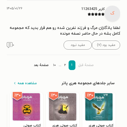
۱۴۰۵/۰۱/۲۶
کاربر 11263425
ک
لطفا یاذگاران مرگ و فرزند نفرین شده رو هم قرار بدید که مجموعه
کامل بشه در حال حاضر نصفه مونده
مفید بود (۷)
مفید نبود
۰
۱
صفحۀ قبل
۲
...
۱۰
صفحۀ بعد
سایر جلدهای مجموعه هری پاتر
مشاهده همه
٪۳۰
٪۳۰
٪۳۰
کتاب صوتی هری
کتاب صوتی هری
کتاب صوتی
کتا