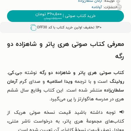
گوینده:
آرمان سلطان‌زاده
انتشارات:
آوانامه
۳۶۰,۵۰۰
تومان
خرید کتاب صوتی
|
۵۱۵,۰۰۰
تومان
٪۳۰ تخفیف اولین خرید کتاب با کد
OFF30
معرفی کتاب صوتی هری پاتر و شاهزاده دو
رگه
کتاب صوتی هری پاتر و شاهزاده دو رگه
نوشته ج
ی.کی.
رولینگ
است و با ترجمه
ویدا اسلامیه
و صدای گرم
آرمان
سلطان‌زاده
منتشر شده است. این کتاب وقایع سال ششم
هری در مدرسه هاگوارتز را پی می‌گیرد.
📢 توجه داشته باشید قیمت نسخه صوتی هریک از
کتاب‌های مجموعهٔ هری پاتر، به درخواست ناشر متنی،
معادل نصف قیمت نسخهٔ کاغذی آن تعیین شده است.