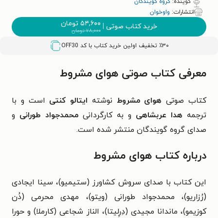
گوینده:
گروه گویندگان
انتشارات:
واوخوان
۵۴,۶۰۰
تومان
خرید کتاب صوتی
|
۷۸,۰۰۰
تومان
٪۳۰ تخفیف اولین خرید کتاب با کد
OFF30
معرفی کتاب صوتی هوای مشروط
کتاب صوتی
هوای مشروط
نوشته
ایتالو کنتی
است و با
ترجمه
هدا عربشاهی
و به کارگردانی
محمدجواد طورانی
و
صدای گروه گویندگان منتشر شده است.
درباره کتاب هوای مشروط
این کتاب با صدای سروش کشاورز (ستیمیو)، سینا ایجادی
(رُزاریو)، محمدجواد طورانی (ویتو)، مهدی محرمی (دُن
کوزیمو)، ماندانا مجیدی (دِرِلیتا)، الناز شجاعی (کارملا) و حورا