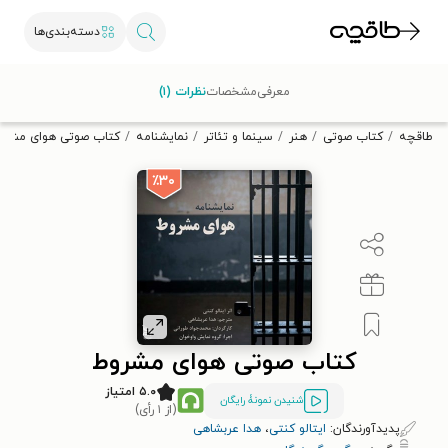
دسته‌بندی‌ها
با کد تخفیف OFF30 اولین کتاب الکترونیکی یا صوتی‌ات را با ۳۰٪
معرفی
مشخصات
نظرات (۱)
تخفیف از طاقچه دریافت کن.
طاقچه
کتاب صوتی
هنر
سینما و تئاتر
نمایشنامه
کتاب صوتی هوای مشرو
٪۳۰
کتاب صوتی هوای مشروط
۵.۰ امتیاز
شنیدن نمونۀ رایگان
(از ۱ رأی)
پدیدآورندگان:
ایتالو کنتی
،
هدا عربشاهی