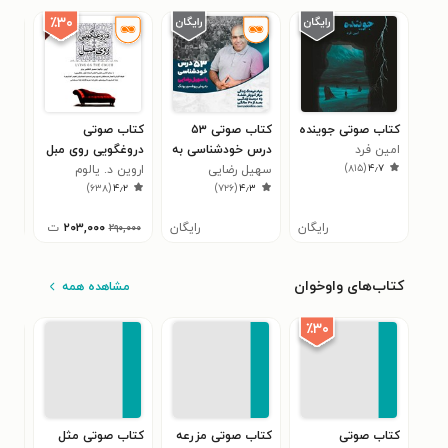
٪۳۰
کتاب صوتی جوینده
کتاب صوتی ۵۳
کتاب صوتی
کتا
امین فرد
درس خودشناسی به
دروغگویی روی مبل
پرن
)
۸۱۵
(
۴٫۷
سهیل رضایی
روش پروفسور
اروین د. یالوم
براد
۴
)
۶۳۸
(
۴٫۲
)
۷۲۶
(
۴٫۳
یونگ
رایگان
رایگان
۲۰۳,۰۰۰
ت
۲۹۰,۰۰۰
کتاب‌های واوخوان
مشاهده همه
٪۳۰
کتاب صوتی
کتاب صوتی مزرعه
کتاب صوتی مثل
کتا