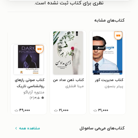
نظری برای کتاب ثبت نشده است.
کتاب‌های مشابه
کتاب مدیریت کور
کتاب ذهن مداد من
کتاب صوتی رازهای
کتا
پیتر بنسون
مینا افشاری
روانشناسی تاریک
دیر
منتوره آرایاگو
(خلاصه کتاب)
علی 
۰
)
۴
(
۳٫۵
کاس
۳۱,۰۰۰
ت
۲۱,۰۰۰
ت
۴۹,۰۰۰
ت
کتاب‌های می‌می‌ ساموئل
مشاهده همه