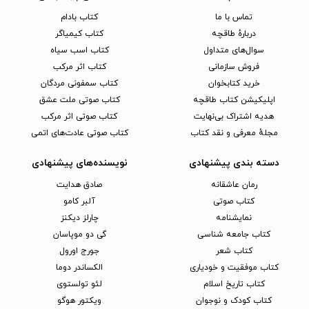
تماس با ما
کتاب بادام
دربارهٔ طاقچه
کتاب کیمیاگر
سوال‌های متداول
کتاب اسب سیاه
فروش سازمانی
کتاب اثر مرکب
خرید کتابخوان
کتاب سمفونی مردگان
اپلیکیشن کتاب طاقچه
کتاب صوتی ملت عشق
هدیه اشتراک بی‌نهایت
کتاب صوتی اثر مرکب
مجلهٔ معرفی و نقد کتاب
کتاب صوتی عادت‌های اتمی
دسته بندی پیشنهادی
نویسنده‌های پیشنهادی
رمان عاشقانه
صادق هدایت
کتاب‌ صوتی
آلبر کامو
نمایشنامه
چارلز دیکنز
کتاب جامعه شناسی
گی دو موپاسان
کتاب شعر
جورج اورول
کتاب موفقیت و خودیاری
الکساندر دوما
کتاب تاریخ اسلام
لئو تولستوی
کتاب کودک و نوجوان
ویکتور هوگو