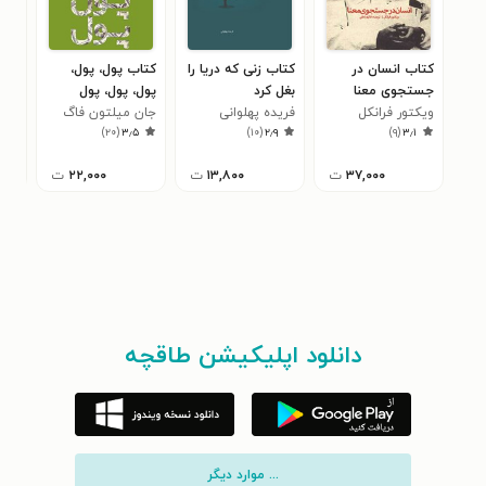
کتاب انسان در
کتاب زنی که دریا را
کتاب پول، پول،
کتا
جستجوی معنا
بغل کرد
پول، پول، پول
جان
۸
ویکتور فرانکل
فریده پهلوانی
جان میلتون فاگ
)
۲۰
(
۳٫۵
)
۱۰
(
۲٫۹
)
۹
(
۳٫۱
۳۷,۰۰۰
ت
۱۳,۸۰۰
ت
۲۲,۰۰۰
ت
دانلود اپلیکیشن طاقچه
... موارد دیگر