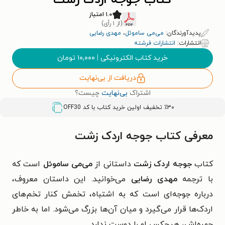
کتاب جوجه اردک زشت
۱.۰ امتیاز
(از ۱ رأی)
پدیدآورندگان:
می‌می‌ ساموئل
،
مهدی رضایی
انتشارات:
انتشارات فرشته
خرید کتاب الکترونیکی
|
۱۰,۰۰۰
تومان
دریافت از بی‌نهایت
اشتراک
بی‌نهایت
چیست؟
٪۳۰ تخفیف اولین خرید کتاب با کد
OFF30
معرفی کتاب جوجه اردک زشت
کتاب
جوجه اردک زشت
داستانی از
می‌می ساموئل
است که
با ترجمه
مهدی رضایی
می‌خوانید. این داستان معروف،
درباره جوجه‌ای است که به اشتباه، تخمش کنار تخم‌های
اردک‌ها قرار می‌گیرد و میان آن‌ها بزرگ می‌شود. اما به خاطر
چهره‌اش، هیچکس او را دوست ندارد...