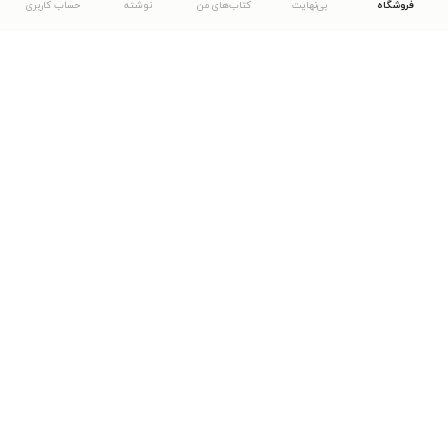
فروشگاه
بی‌نهایت
کتاب‌های من
نوشته
حساب کاربری
دانلود اپلیکیشن طاقچه
... موارد دیگر
مشاهدهٔ دیگر نسخه‌های طاقچه