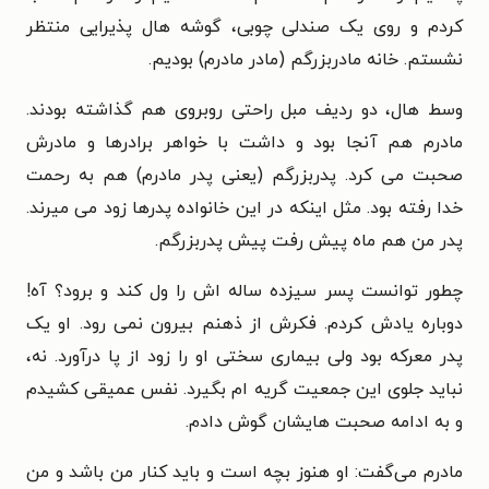
کردم و روی یک صندلی چوبی، گوشه هال پذیرایی منتظر
نشستم. خانه مادربزرگم (مادر مادرم) بودیم.
وسط هال، دو ردیف مبل راحتی روبروی هم گذاشته بودند.
مادرم هم آنجا بود و داشت با خواهر برادرها و مادرش
صحبت می کرد. پدربزرگم (یعنی پدر مادرم) هم به رحمت
خدا رفته بود. مثل اینکه در این خانواده پدرها زود می میرند.
پدر من هم ماه پیش رفت پیش پدربزرگم.
چطور توانست پسر سیزده ساله اش را ول کند و برود؟
آه!
دوباره یادش کردم. فکرش از ذهنم بیرون نمی رود. او یک
پدر معرکه بود ولی بیماری سختی او را زود از پا درآورد.
نه،
نباید جلوی این جمعیت گریه ام بگیرد. نفس عمیقی کشیدم
و به ادامه صحبت هایشان گوش دادم.
مادرم می‌گفت: او هنوز بچه است و باید کنار من باشد و من