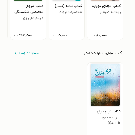
کتاب تولدی دوباره
کتاب نباته (نسار)
کتاب مرجع
کتا
ریحانه صارمی
محمدرضا لروند
تخصصی شکستگی
و ک
(سالک)
میثم علی پور
های اندام تحتانی
مائ
دیو
۰
بزرگسال 3 (راک
وود 2025)
۸۰,۰۰۰
ت
۱۵,۰۰۰
ت
۶۹۷,۳۰۰
ت
کتاب‌های سارا محمدی
مشاهده همه
کتاب ترنم باران
سارا محمدی
)
۱
(
۵٫۰