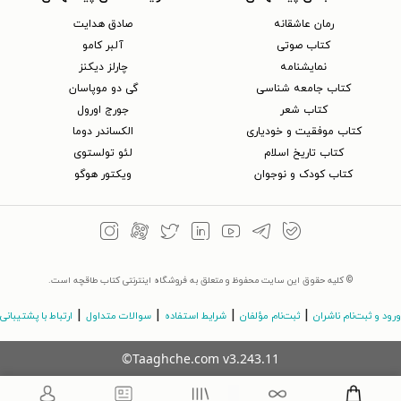
رمان عاشقانه
صادق هدایت
کتاب‌ صوتی
آلبر کامو
نمایشنامه
چارلز دیکنز
کتاب جامعه شناسی
گی دو موپاسان
کتاب شعر
جورج اورول
کتاب موفقیت و خودیاری
الکساندر دوما
کتاب تاریخ اسلام
لئو تولستوی
کتاب کودک و نوجوان
ویکتور هوگو
© کلیه حقوق این سایت محفوظ و متعلق به فروشگاه اینترنتی کتاب طاقچه است.
|
|
|
|
ورود و ثبت‌نام ناشران
ثبت‌نام مؤلفان
شرایط استفاده
سوالات متداول
ارتباط با پشتیبانی
©Taaghche.com
v
3.243.11