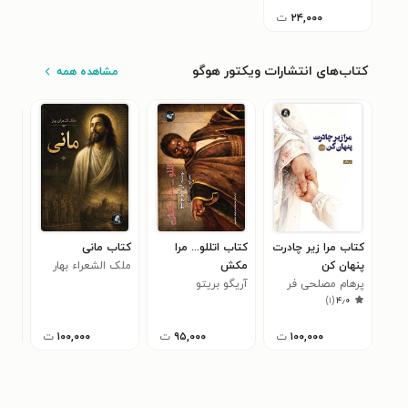
۲۴,۰۰۰
ت
کتاب‌های انتشارات ویکتور هوگو
مشاهده همه
کتاب مرا زیر چادرت
کتاب اتللو... مرا
کتاب مانی
کتا
پنهان کن
مکش
ملک الشعراء بهار
پوش
پرهام مصلحی فر
آریگو بریتو
سعی
)
۱
(
۴٫۰
(مجنون)
۱۰۰,۰۰۰
ت
۹۵,۰۰۰
ت
۱۰۰,۰۰۰
ت